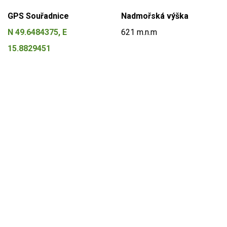
GPS Souřadnice
Nadmořská výška
N 49.6484375, E
621 m.n.m
15.8829451