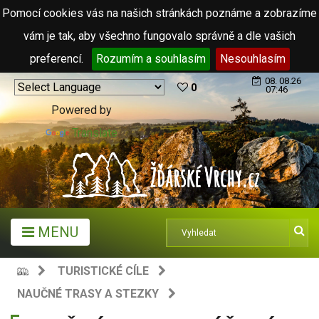
Pomocí cookies vás na našich stránkách poznáme a zobrazíme
vám je tak, aby všechno fungovalo správně a dle vašich
preferencí.
Rozumím a souhlasím
Nesouhlasím
08. 08.26
0
07:46
Powered by
Translate
MENU
TURISTICKÉ CÍLE
NAUČNÉ TRASY A STEZKY