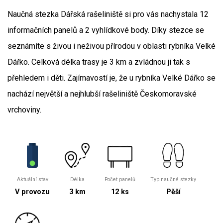
Naučná stezka Dářská rašeliniště si pro vás nachystala 12
informačních panelů a 2 vyhlídkové body. Díky stezce se
seznámíte s živou i neživou přírodou v oblasti rybníka Velké
Dářko. Celková délka trasy je 3 km a zvládnou ji tak s
přehledem i děti. Zajímavostí je, že u rybníka Velké Dářko se
nachází největší a nejhlubší rašeliniště Českomoravské
vrchoviny.
Aktuální stav
Délka
Počet panelů
Typ naučné stezky
V provozu
3 km
12 ks
Pěší