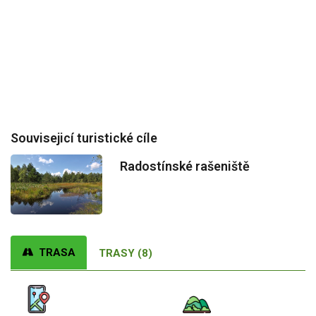
Souvisejicí turistické cíle
Radostínské rašeniště
TRASA
TRASY (8)