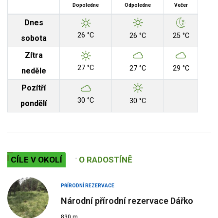
Dopoledne
Odpoledne
Večer
Dnes
26 °C
26 °C
25 °C
sobota
Zítra
27 °C
27 °C
29 °C
neděle
Pozítří
30 °C
30 °C
pondělí
CÍLE V OKOLÍ
O RADOSTÍNĚ
PŘÍRODNÍ REZERVACE
Národní přírodní rezervace Dářko
830 m