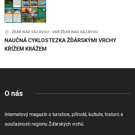
ŽĎÁR NAD SÁZAVOU - OKR:ŽĎÁR NAD SÁZAVOU
NAUČNÁ CYKLOSTEZKA ŽĎÁRSKÝMI VRCHY
KŘÍŽEM KRÁŽEM
O nás
Internetový magazín o turistice, přírodě, kultuře, historii a
současnosti regionu Žďárských vrchů.