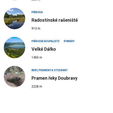
PŘÍRODA
Radostínské rašeniště
913 m
PŘÍRODNÍ KOUPALIŠTĚ
RYBNÍKY
Velké Dářko
1450 m
ŘEKY, PRAMENY A STUDÁNKY
Pramen řeky Doubravy
2228 m