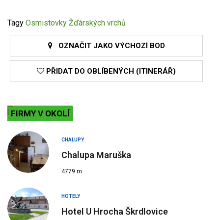
Tagy
Osmistovky Žďárských vrchů
OZNAČIT JAKO VÝCHOZÍ BOD
PŘIDAT DO OBLÍBENÝCH (ITINERÁŘ)
FIRMY V OKOLÍ
CHALUPY
Chalupa Maruška
4779 m
HOTELY
Hotel U Hrocha Škrdlovice