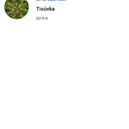
Tisůvka
3219 m