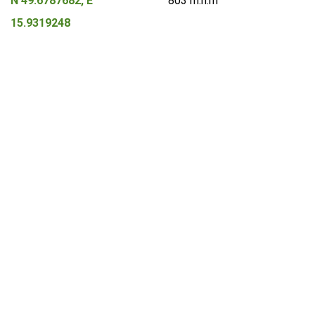
N 49.6787682, E
803 m.n.m
15.9319248