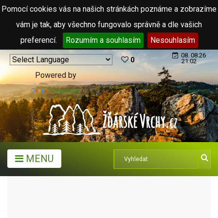
Pomocí cookies vás na našich stránkách poznáme a zobrazíme
vám je tak, aby všechno fungovalo správně a dle vašich
preferencí.
Rozumím a souhlasím
Nesouhlasím
08. 08.26
0
21:02
Powered by
Translate
MENU
TURISTICKÉ CÍLE
KOPCE, SKÁLY, VRCHY