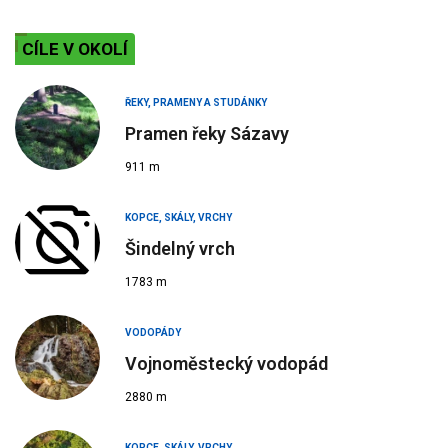
CÍLE V OKOLÍ
ŘEKY, PRAMENY A STUDÁNKY
Pramen řeky Sázavy
911 m
KOPCE, SKÁLY, VRCHY
Šindelný vrch
1783 m
VODOPÁDY
Vojnoměstecký vodopád
2880 m
KOPCE, SKÁLY, VRCHY