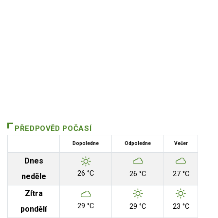
PŘEDPOVĚD POČASÍ
Dopoledne
Odpoledne
Večer
Dnes
26 °C
26 °C
27 °C
neděle
Zítra
29 °C
29 °C
23 °C
pondělí