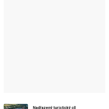
HOTEL PANSKÝ DŮM
NOVÉ MĚSTO NA MORAVĚ - OKR:ŽĎÁR NAD SÁZAVOU
Hotel Panský dům najdou návštěvníci v zrekonstruované budově
v
Novém Městě na Moravě
. Nachází se přímo v historickém centru
na Vratislavově náměstí 7. Hosté si zde mohou nejen zarezervovat
velké pokoje, ale také si mohou prohlédnout obrazy současných
místních oblíbených umělců. Pro děti je v hotelu připravena i
vybavená herna a dokonce je zde k dispozici i služba hlídání dětí. O
vaše nejmenší tu tak bude dobře postaráno.
Nadřazený turistický cíl