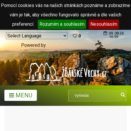
Pomocí cookies vás na našich stránkách poznáme a zobrazíme
vám je tak, aby všechno fungovalo správně a dle vašich
preferencí.
Rozumím a souhlasím
Nesouhlasím
09. 08.26
0
16:59
Powered by
Translate
MENU
TURISTICKÉ CÍLE
HISTORICKÉ DOMY