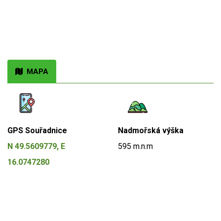
MAPA
GPS Souřadnice
Nadmořská výška
N 49.5609779, E
595 m.n.m
16.0747280