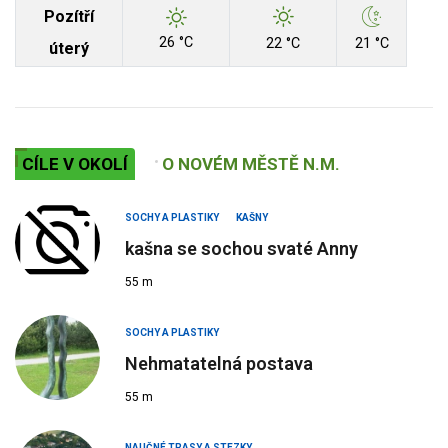
Pozítří
26 °C
22 °C
21 °C
úterý
CÍLE V OKOLÍ
O NOVÉM MĚSTĚ N.M.
SOCHY A PLASTIKY
KAŠNY
kašna se sochou svaté Anny
55 m
SOCHY A PLASTIKY
Nehmatatelná postava
55 m
NAUČNÉ TRASY A STEZKY