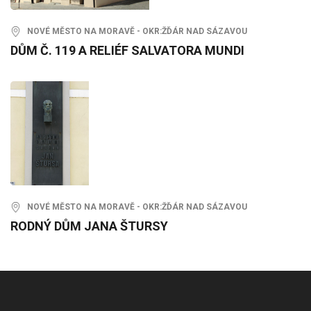
NOVÉ MĚSTO NA MORAVĚ - OKR:ŽĎÁR NAD SÁZAVOU
DŮM Č. 119 A RELIÉF SALVATORA MUNDI
NOVÉ MĚSTO NA MORAVĚ - OKR:ŽĎÁR NAD SÁZAVOU
RODNÝ DŮM JANA ŠTURSY