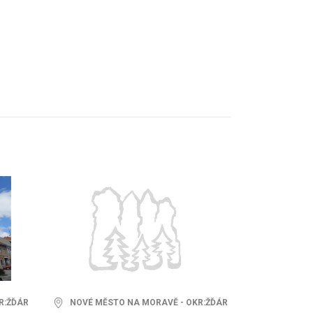
R:ŽĎÁR
NOVÉ MĚSTO NA MORAVĚ - OKR:ŽĎÁR