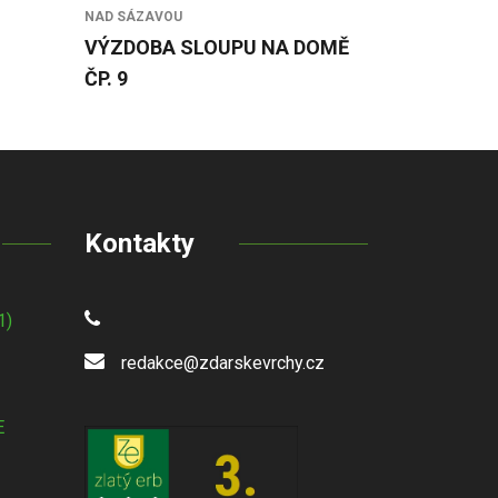
NAD SÁZAVOU
VÝZDOBA SLOUPU NA DOMĚ
ČP. 9
Kontakty
1)
redakce@zdarskevrchy.cz
E