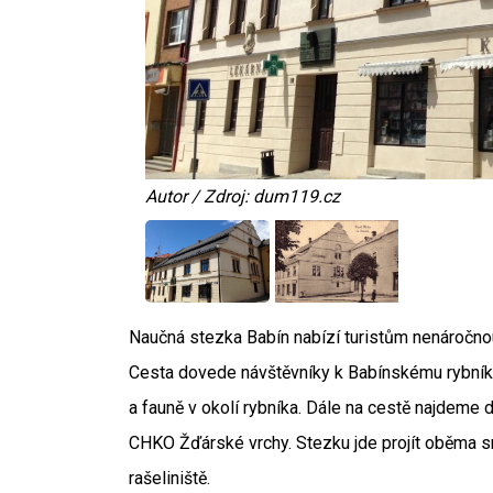
Autor / Zdroj: dum119.cz
Naučná stezka Babín nabízí turistům nenáročnou
Cesta dovede návštěvníky k Babínskému rybníku.
a fauně v okolí rybníka. Dále na cestě najdeme d
CHKO Žďárské vrchy. Stezku jde projít oběma s
rašeliniště.