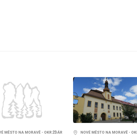
 MĚSTO NA MORAVĚ - OKR:ŽĎÁR
NOVÉ MĚSTO NA MORAVĚ - OK