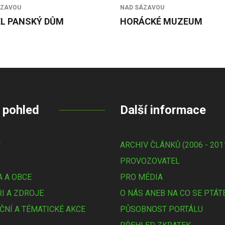
ÁZAVOU
NAD SÁZAVOU
L PANSKÝ DŮM
HORÁCKÉ MUZEUM
 pohled
Další informace
Y
ARCHIV ČLÁNKŮ (2006 - 201
PROVOZOVATEL
 A OBCE
PRO MÉDIA
I A ZDROJE
O NÁS ANEB NA CO SE PTÁT
ČNÍ A TÉMATICKÉ AKCE
PŮSOBNOST PORTÁLU