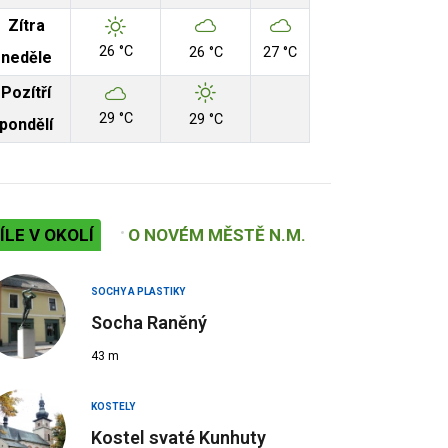
Zítra
26 °C
26 °C
27 °C
neděle
Pozítří
29 °C
29 °C
pondělí
ÍLE V OKOLÍ
O NOVÉM MĚSTĚ N.M.
SOCHY A PLASTIKY
Socha Raněný
43 m
KOSTELY
Kostel svaté Kunhuty