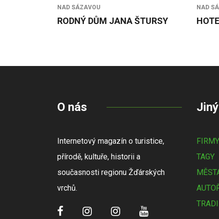
NAD SÁZAVOU
NAD S
RODNÝ DŮM JANA ŠTURSY
HOTE
O nás
Jiný
Internetový magazín o turistice,
FIRM
přírodě, kultuře, historii a
TAGY
současnosti regionu Žďárských
MĚSTA
vrchů.
AUTOŘ
TRADI