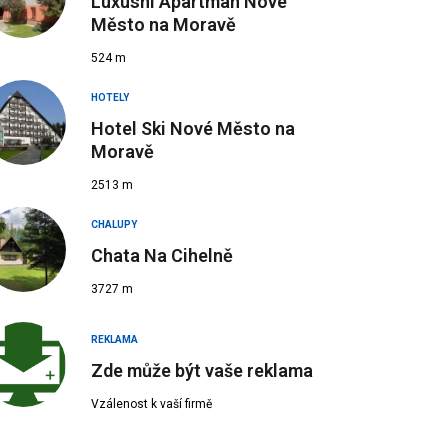
Luxusní Apartmán Nové
Město na Moravě
524 m
HOTELY
Hotel Ski Nové Město na
Moravě
 Zdroj: dum119.cz
2513 m
CHALUPY
Chata Na Cihelně
3727 m
REKLAMA
Zde může být vaše reklama
Vzálenost k vaší firmě