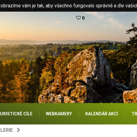
brazíme vám je tak, aby všechno fungovalo správně a dle vašic
0
URISTICKÉ CÍLE
WEBKAMERY
KALENDÁŘ AKCÍ
TR
LERIE