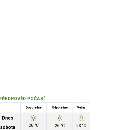
PŘEDPOVĚD POČASÍ
Dopoledne
Odpoledne
Večer
Dnes
26 °C
26 °C
23 °C
sobota