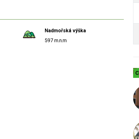
Nadmořská výška
597 m.n.m
C