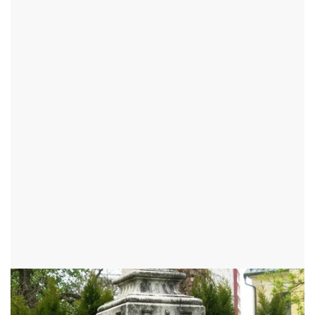
BUSTA JANA ÁMOSE
KOMENSKÉHO
NOVÉ MĚSTO NA MORAVĚ - OKR:ŽĎÁR NAD SÁZAVOU