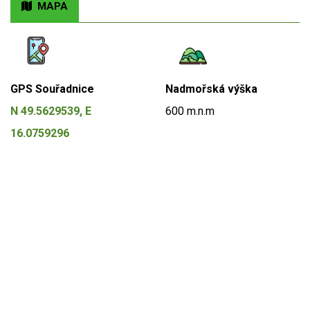
MAPA
GPS Souřadnice
Nadmořská výška
N 49.5629539, E
600 m.n.m
16.0759296