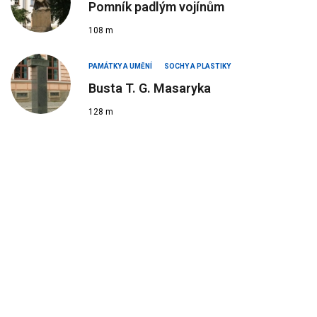
Pomník padlým vojínům
108 m
PAMÁTKY A UMĚNÍ
SOCHY A PLASTIKY
Busta T. G. Masaryka
128 m