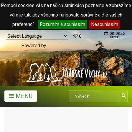
Pomocí cookies vás na našich stránkách poznáme a zobrazíme
vám je tak, aby všechno fungovalo správně a dle vašich
preferencí.
Rozumím a souhlasím
Nesouhlasím
08. 08.26
0
00:58
Powered by
Translate
MENU
TURISTICKÉ CÍLE
SOCHY A PLASTIKY