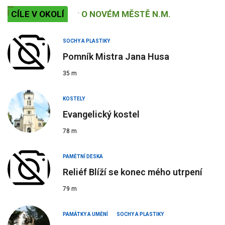
CÍLE V OKOLÍ
O NOVÉM MĚSTĚ N.M.
SOCHY A PLASTIKY
Pomník Mistra Jana Husa
35 m
KOSTELY
Evangelický kostel
78 m
PAMĚTNÍ DESKA
Reliéf Blíží se konec mého utrpení
79 m
PAMÁTKY A UMĚNÍ
SOCHY A PLASTIKY