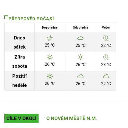
PŘEDPOVĚD POČASÍ
Dopoledne
Odpoledne
Večer
Dnes
25 °C
25 °C
22 °C
pátek
Zítra
26 °C
26 °C
23 °C
sobota
Pozítří
26 °C
26 °C
22 °C
neděle
CÍLE V OKOLÍ
O NOVÉM MĚSTĚ N.M.