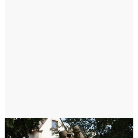
TURISTICKÉ CÍLE
SOCHY A PLASTIKY
POMNÍK PADLÝM VOJÍNŮM
NOVÉ MĚSTO NA MORAVĚ - OKR:ŽĎÁR NAD SÁZAVOU