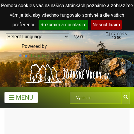
Pomocí cookies vás na našich stránkách poznáme a zobrazíme
vám je tak, aby všechno fungovalo správně a dle vašich
preferencí.
Rozumím a souhlasím
Nesouhlasím
07. 08.26
0
10:53
Powered by
Translate
MENU
TURISTICKÉ CÍLE
PAMÁTKY A UMĚNÍ