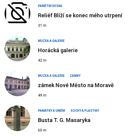
PAMĚTNÍ DESKA
Reliéf Blíží se konec mého utrpení
31 m
MUZEA A GALERIE
Horácká galerie
42 m
MUZEA A GALERIE
ZÁMKY
zámek Nové Město na Moravě
49 m
PAMÁTKY A UMĚNÍ
SOCHY A PLASTIKY
Busta T. G. Masaryka
60 m