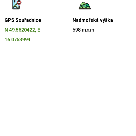
GPS Souřadnice
Nadmořská výška
N 49.5620422, E
598 m.n.m
16.0753994