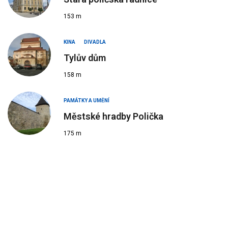
153 m
KINA
DIVADLA
Tylův dům
158 m
PAMÁTKY A UMĚNÍ
Městské hradby Polička
175 m