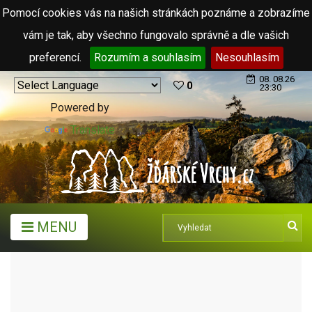
Pomocí cookies vás na našich stránkách poznáme a zobrazíme
vám je tak, aby všechno fungovalo správně a dle vašich
preferencí.
Rozumím a souhlasím
Nesouhlasím
08. 08.26
0
23:30
Powered by
Translate
MENU
TURISTICKÉ CÍLE
MUZEA A GALERIE
RODNÁ SVĚTNIČKA