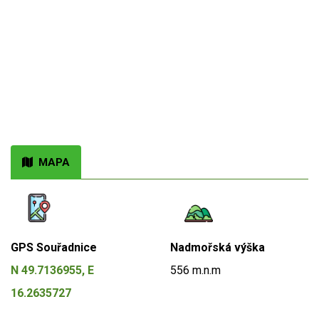
MAPA
GPS Souřadnice
Nadmořská výška
N 49.7136955, E
556 m.n.m
16.2635727