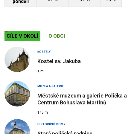
pondělí
CÍLE V OKOLÍ
O OBCI
KOSTELY
Kostel sv. Jakuba
1 m
MUZEA A GALERIE
Městské muzeum a galerie Polička a
Centrum Bohuslava Martinů
145 m
HISTORICKÉ DOMY
Stará poličská radnice