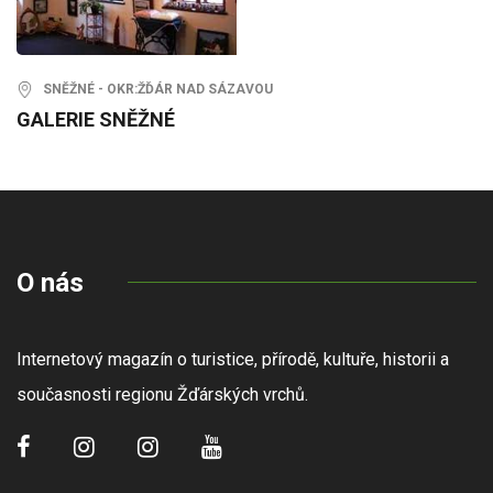
SNĚŽNÉ - OKR:ŽĎÁR NAD SÁZAVOU
GALERIE SNĚŽNÉ
O nás
Internetový magazín o turistice, přírodě, kultuře, historii a
současnosti regionu Žďárských vrchů.