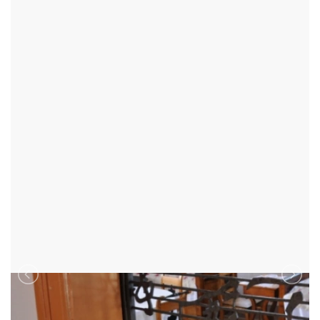
BOHUSLAVA MARTINŮ
POLIČKA - OKR:SVITAVY