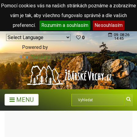
Pomocí cookies vás na našich stránkách poznáme a zobrazíme
vám je tak, aby všechno fungovalo správně a dle vašich
preferencí.
Rozumím a souhlasím
Nesouhlasím
09. 08.26
0
14:45
Powered by
Translate
MENU
TURISTICKÉ CÍLE
MUZEA A GALERIE
MĚSTSKÉ MUZEUM A