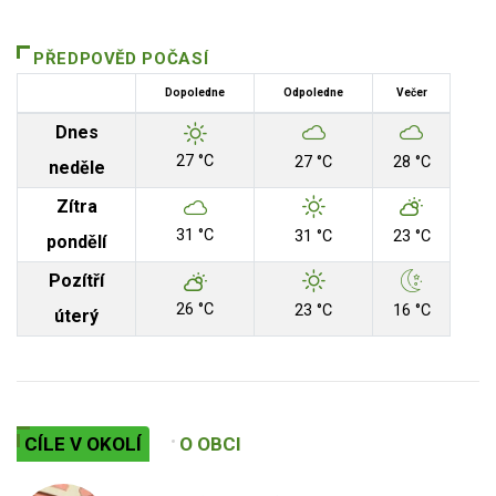
PŘEDPOVĚD POČASÍ
Dopoledne
Odpoledne
Večer
Dnes
27 °C
27 °C
28 °C
neděle
Zítra
31 °C
31 °C
23 °C
pondělí
Pozítří
26 °C
23 °C
16 °C
úterý
CÍLE V OKOLÍ
O OBCI