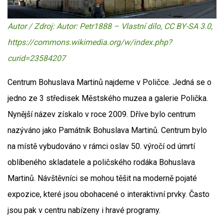
Autor / Zdroj: Autor: Petr1888 – Vlastní dílo, CC BY-SA 3.0,
https://commons.wikimedia.org/w/index.php?
curid=23584207
Centrum Bohuslava Martinů najdeme v Poličce. Jedná se o
jedno ze 3 středisek Městského muzea a galerie Polička.
Nynější název získalo v roce 2009. Dříve bylo centrum
nazýváno jako Památník Bohuslava Martinů. Centrum bylo
na místě vybudováno v rámci oslav 50. výročí od úmrtí
oblíbeného skladatele a poličského rodáka Bohuslava
Martinů. Návštěvníci se mohou těšit na moderně pojaté
expozice, které jsou obohacené o interaktivní prvky. Často
jsou pak v centru nabízeny i hravé programy.