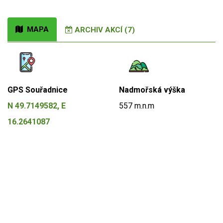
MAPA
ARCHIV AKCÍ (7)
GPS Souřadnice
Nadmořská výška
N 49.7149582, E
557 m.n.m
16.2641087