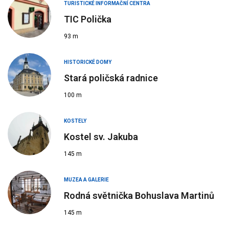
TURISTICKÉ INFORMAČNÍ CENTRA
TIC Polička
93 m
HISTORICKÉ DOMY
Stará poličská radnice
100 m
KOSTELY
Kostel sv. Jakuba
145 m
MUZEA A GALERIE
Rodná světnička Bohuslava Martinů
145 m