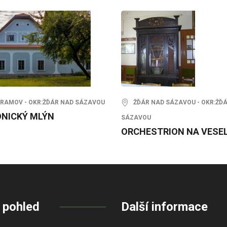
AMOV - OKR:ŽĎÁR NAD SÁZAVOU
ŽĎÁR NAD SÁZAVOU - OKR:ŽĎ
NICKÝ MLÝN
SÁZAVOU
ORCHESTRION NA VESE
 pohled
Další informace