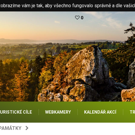
brazíme vám je tak, aby všechno fungovalo správně a dle vašic
0
URISTICKÉ CÍLE
WEBKAMERY
KALENDÁŘ AKCÍ
TR
 PAMÁTKY