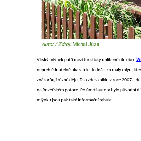
Autor / Zdroj:
Michal Jůza
Vírský mlýnek patří mezi turisticky oblíbené cíle obce
Ví
nepřehlédnutelné ukazatele. Jedná se o malý mlýn, kte
znázorňují různé děje. Dílo zde vzniklo v roce 2007. Jde
na Rovečském potoce. Po úmrtí autora bylo původní 
mlýnku jsou pak také informační tabule.