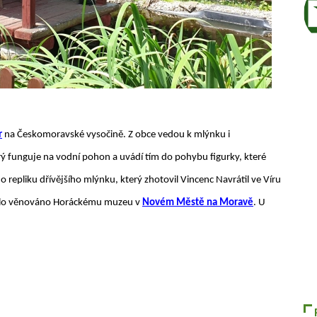
r
na Českomoravské vysočině. Z obce vedou k mlýnku i
rý funguje na vodní pohon a uvádí tím do pohybu figurky, které
 o repliku dřívějšího mlýnku, který zhotovil Vincenc Navrátil ve Víru
dílo věnováno Horáckému muzeu v
Novém Městě na Moravě
. U