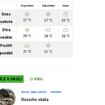
Dopoledne
Odpoledne
Večer
Dnes
27 °C
27 °C
25 °C
sobota
Zítra
28 °C
28 °C
28 °C
neděle
Pozítří
31 °C
31 °C
pondělí
ÍLE V OKOLÍ
O VÍRU
KOPCE, SKÁLY, VRCHY
VYHLÍDKY
Rossiho skála