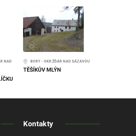
ÁR NAD
BORY - OKR:ŽĎÁR NAD SÁZAVOU
TĚŠÍKŮV MLÝN
LÍČKU
Kontakty