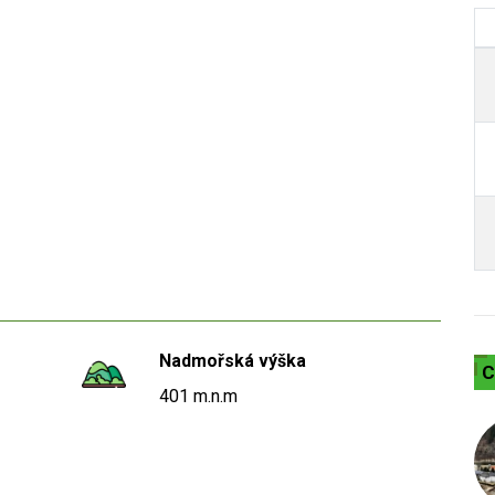
Nadmořská výška
C
401 m.n.m