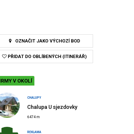
OZNAČIT JAKO VÝCHOZÍ BOD
PŘIDAT DO OBLÍBENÝCH (ITINERÁŘ)
IRMY V OKOLÍ
CHALUPY
Chalupa U sjezdovky
6474 m
REKLAMA