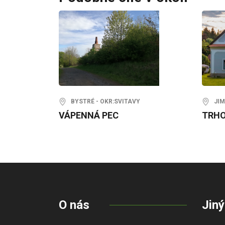
BYSTRÉ - OKR:SVITAVY
JIMR
VÁPENNÁ PEC
TRHO
O nás
Jiný