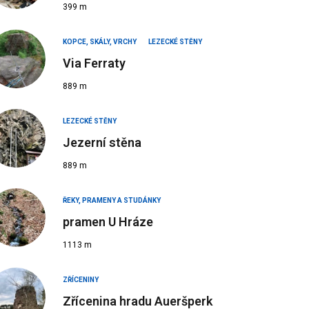
399 m
KOPCE, SKÁLY, VRCHY
LEZECKÉ STĚNY
Via Ferraty
889 m
LEZECKÉ STĚNY
Jezerní stěna
889 m
ŘEKY, PRAMENY A STUDÁNKY
pramen U Hráze
1113 m
ZŘÍCENINY
Zřícenina hradu Aueršperk