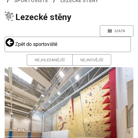
SPORTOVIŠTĚ
LEZECKÉ STĚNY
Lezecké stěny
MAPA
Zpět do sportoviště
NEJHLEDANĚJŠÍ
NEJNOVĚJŠÍ