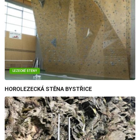
LEZECKÉ STĚNY
HOROLEZECKÁ STĚNA BYSTŘICE