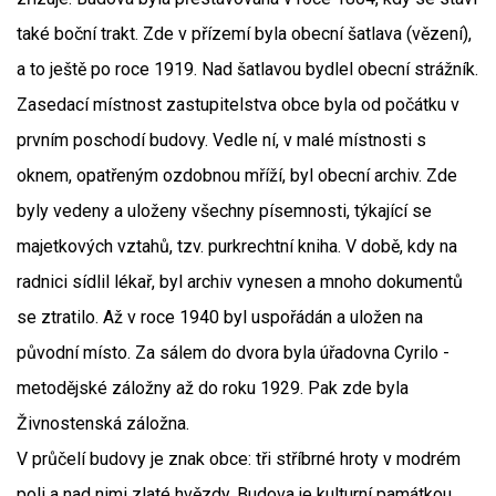
také boční trakt. Zde v přízemí byla obecní šatlava (vězení),
a to ještě po roce 1919. Nad šatlavou bydlel obecní strážník.
Zasedací místnost zastupitelstva obce byla od počátku v
prvním poschodí budovy. Vedle ní, v malé místnosti s
oknem, opatřeným ozdobnou mříží, byl obecní archiv. Zde
byly vedeny a uloženy všechny písemnosti, týkající se
majetkových vztahů, tzv. purkrechtní kniha. V době, kdy na
radnici sídlil lékař, byl archiv vynesen a mnoho dokumentů
se ztratilo. Až v roce 1940 byl uspořádán a uložen na
původní místo. Za sálem do dvora byla úřadovna Cyrilo -
metodějské záložny až do roku 1929. Pak zde byla
Živnostenská záložna.
V průčelí budovy je znak obce: tři stříbrné hroty v modrém
poli a nad nimi zlaté hvězdy. Budova je kulturní památkou.