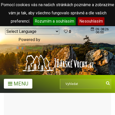
Pomocí cookies vás na našich stránkách poznáme a zobrazíme
vám je tak, aby všechno fungovalo správně a dle vašich
preferencí.
Rozumím a souhlasím
Nesouhlasím
09. 08.26
0
06:00
Powered by
Translate
MENU
TURISTICKÉ CÍLE
TURISTICKÉ INFORMAČNÍ CENTRA