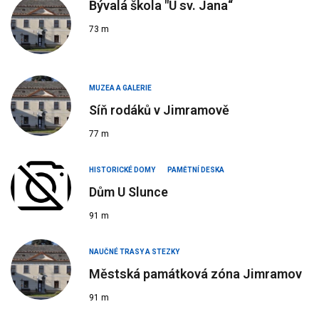
Bývalá škola "U sv. Jana“
73 m
MUZEA A GALERIE
Síň rodáků v Jimramově
77 m
HISTORICKÉ DOMY
PAMĚTNÍ DESKA
Dům U Slunce
91 m
NAUČNÉ TRASY A STEZKY
Městská památková zóna Jimramov
91 m