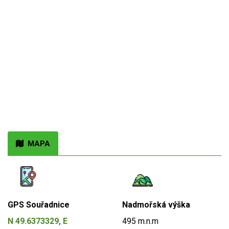
MAPA
GPS Souřadnice
Nadmořská výška
N 49.6373329, E
495 m.n.m