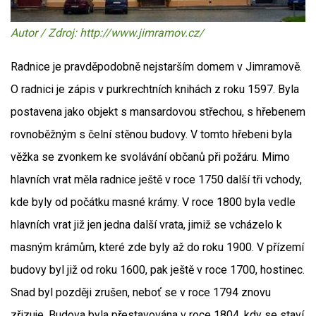
Autor / Zdroj: http://www.jimramov.cz/
Radnice je pravděpodobně nejstarším domem v Jimramově.
O radnici je zápis v purkrechtních knihách z roku 1597. Byla
postavena jako objekt s mansardovou střechou, s hřebenem
rovnoběžným s čelní stěnou budovy. V tomto hřebeni byla
věžka se zvonkem ke svolávání občanů při požáru. Mimo
hlavních vrat měla radnice ještě v roce 1750 další tři vchody,
kde byly od počátku masné krámy. V roce 1800 byla vedle
hlavních vrat již jen jedna další vrata, jimiž se vcházelo k
masným krámům, které zde byly až do roku 1900. V přízemí
budovy byl již od roku 1600, pak ještě v roce 1700, hostinec.
Snad byl později zrušen, neboť se v roce 1794 znovu
zřizuje. Budova byla přestavována v roce 1804, kdy se staví