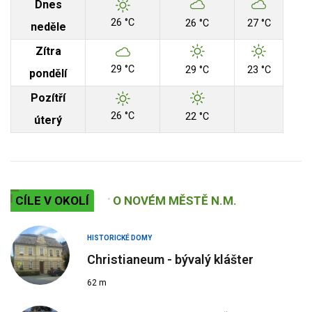
Dnes
26 °C
26 °C
27 °C
neděle
Zítra
29 °C
29 °C
23 °C
pondělí
Pozítří
26 °C
22 °C
úterý
CÍLE V OKOLÍ
O NOVÉM MĚSTĚ N.M.
HISTORICKÉ DOMY
Christianeum - bývalý klášter
62 m