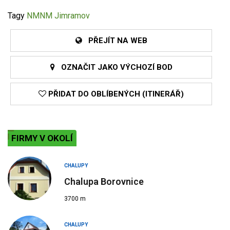
Tagy
NMNM
Jimramov
PŘEJÍT NA WEB
OZNAČIT JAKO VÝCHOZÍ BOD
PŘIDAT DO OBLÍBENÝCH (ITINERÁŘ)
FIRMY V OKOLÍ
CHALUPY
Chalupa Borovnice
3700 m
CHALUPY