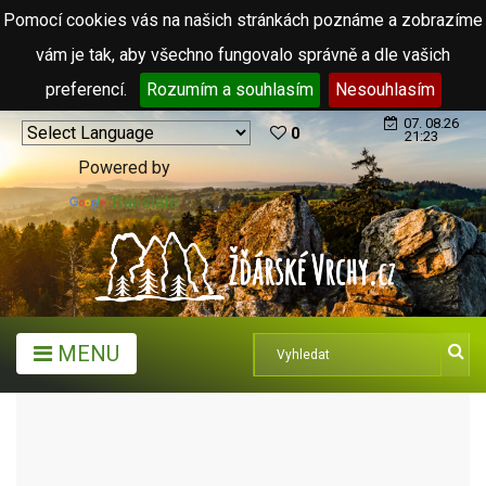
Pomocí cookies vás na našich stránkách poznáme a zobrazíme
vám je tak, aby všechno fungovalo správně a dle vašich
preferencí.
Rozumím a souhlasím
Nesouhlasím
07. 08.26
0
21:23
Powered by
Translate
MENU
TURISTICKÉ CÍLE
SOCHY MICHALA OLŠIAKA