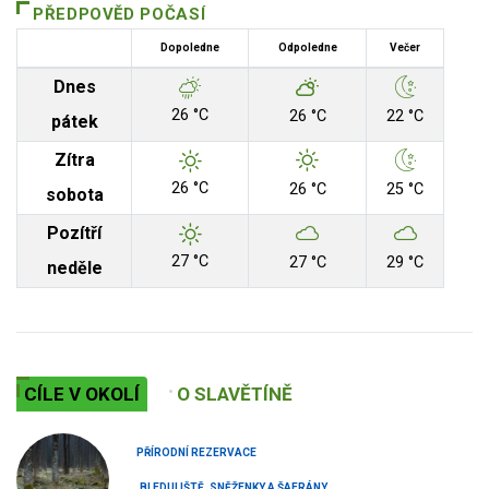
PŘEDPOVĚD POČASÍ
Dopoledne
Odpoledne
Večer
Dnes
26 °C
26 °C
22 °C
pátek
Zítra
26 °C
26 °C
25 °C
sobota
Pozítří
27 °C
27 °C
29 °C
neděle
CÍLE V OKOLÍ
O SLAVĚTÍNĚ
PŘÍRODNÍ REZERVACE
BLEDULIŠTĚ, SNĚŽENKY A ŠAFRÁNY