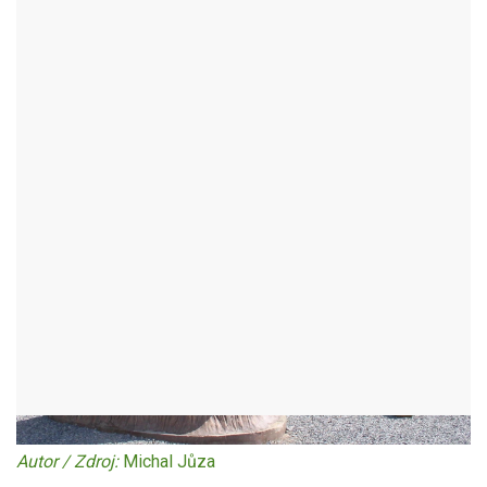
JELEN
SLAVĚTÍN - OKR:HAVLÍČKŮV BROD
Autor / Zdroj:
Michal Jůza