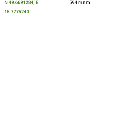
N 49.6691284, E
594 m.n.m
15.7775240