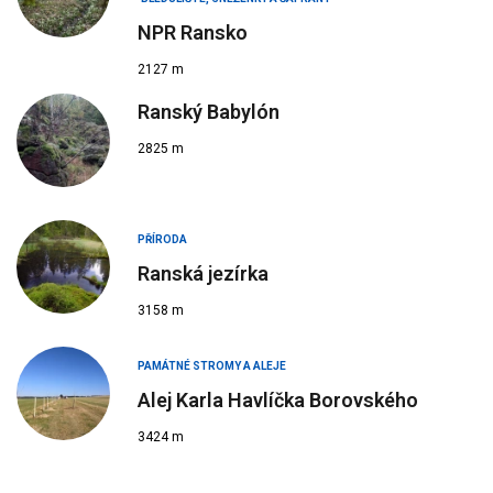
NPR Ransko
2127 m
Ranský Babylón
2825 m
PŘÍRODA
Ranská jezírka
3158 m
PAMÁTNÉ STROMY A ALEJE
Alej Karla Havlíčka Borovského
3424 m