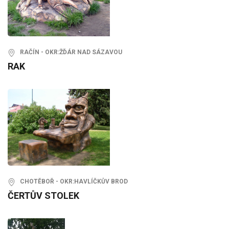
RAČÍN - OKR:ŽĎÁR NAD SÁZAVOU
RAK
CHOTĚBOŘ - OKR:HAVLÍČKŮV BROD
ČERTŮV STOLEK