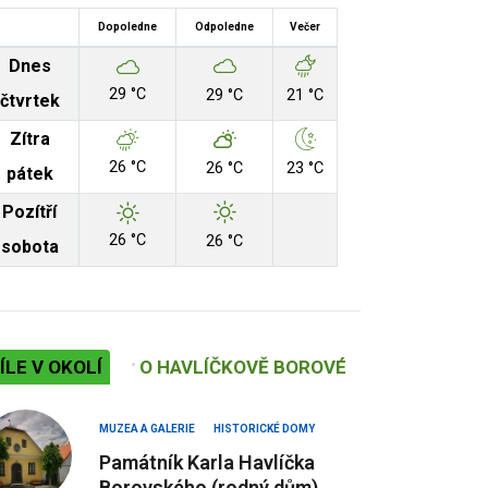
Dopoledne
Odpoledne
Večer
Dnes
29 °C
29 °C
21 °C
čtvrtek
Zítra
26 °C
26 °C
23 °C
pátek
Pozítří
26 °C
26 °C
sobota
ÍLE V OKOLÍ
O HAVLÍČKOVĚ BOROVÉ
MUZEA A GALERIE
HISTORICKÉ DOMY
Památník Karla Havlíčka
Borovského (rodný dům)