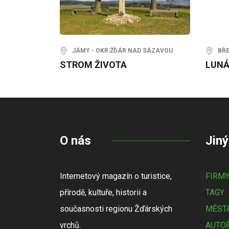
JÁMY - OKR:ŽĎÁR NAD SÁZAVOU
BŘEZ
STROM ŽIVOTA
LUNÁ
O nás
Jiný
Internetový magazín o turistice,
FIRM
přírodě, kultuře, historii a
TAGY
současnosti regionu Žďárských
MĚSTA
vrchů.
AUTOŘ