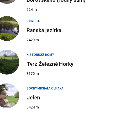
924 m
PŘÍRODA
Ranská jezírka
2429 m
HISTORICKÉ DOMY
Tvrz Železné Horky
3170 m
SOCHY MICHALA OLŠIAKA
Jelen
3424 m