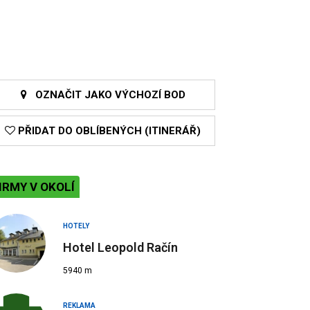
OZNAČIT JAKO VÝCHOZÍ BOD
PŘIDAT DO OBLÍBENÝCH (ITINERÁŘ)
IRMY V OKOLÍ
HOTELY
Hotel Leopold Račín
5940 m
REKLAMA