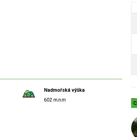
Nadmořská výška
602 m.n.m
C