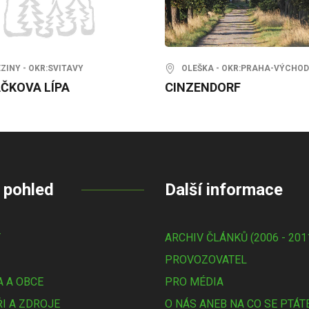
INY - OKR:SVITAVY
OLEŠKA - OKR:PRAHA-VÝCHOD
ČKOVA LÍPA
CINZENDORF
 pohled
Další informace
Y
ARCHIV ČLÁNKŮ (2006 - 201
PROVOZOVATEL
 A OBCE
PRO MÉDIA
I A ZDROJE
O NÁS ANEB NA CO SE PTÁT