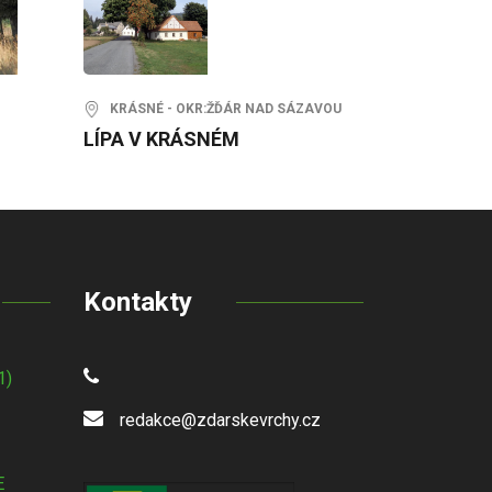
KRÁSNÉ - OKR:ŽĎÁR NAD SÁZAVOU
LÍPA V KRÁSNÉM
Kontakty
1)
redakce@zdarskevrchy.cz
E