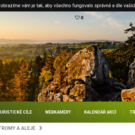
brazíme vám je tak, aby všechno fungovalo správně a dle vašic
0
URISTICKÉ CÍLE
WEBKAMERY
KALENDÁŘ AKCÍ
TR
TROMY A ALEJE