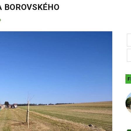
A BOROVSKÉHO
D
F