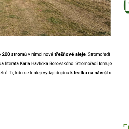
o
200 stromů
v rámci nové
třešňové aleje
. Stromořadí
ka literáta Karla Havlíčka Borovského. Stromořadí lemuje
ů. Ti, kdo se k aleji vydají dojdou
k lesíku na návrší s