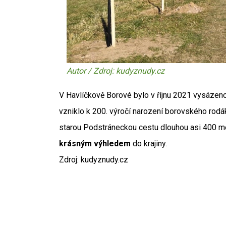
Autor / Zdroj: kudyznudy.cz
V Havlíčkově Borové bylo v říjnu 2021 vysázen
vzniklo k 200. výročí narození borovského rodá
starou Podstráneckou cestu dlouhou asi 400 metr
krásným výhledem
do krajiny.
Zdroj: kudyznudy.cz