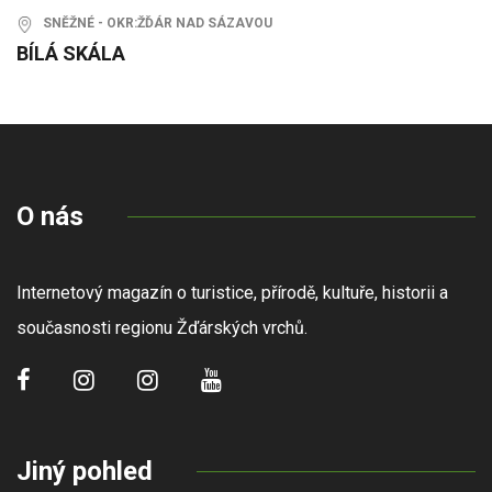
SNĚŽNÉ - OKR:ŽĎÁR NAD SÁZAVOU
BÍLÁ SKÁLA
O nás
Internetový magazín o turistice, přírodě, kultuře, historii a
současnosti regionu Žďárských vrchů.
Jiný pohled