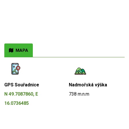
MAPA
GPS Souřadnice
Nadmořská výška
N 49.7087860, E
738 m.n.m
16.0736485