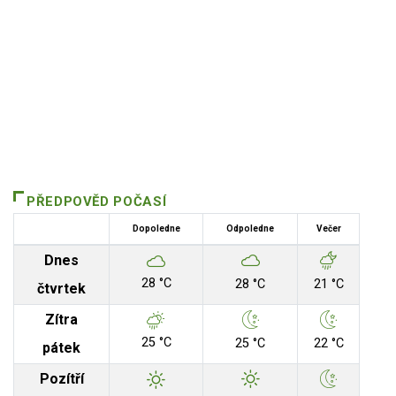
PŘEDPOVĚD POČASÍ
Dopoledne
Odpoledne
Večer
Dnes
28 °C
28 °C
21 °C
čtvrtek
Zítra
25 °C
25 °C
22 °C
pátek
Pozítří