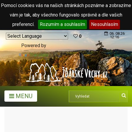
Pomocí cookies vás na našich stránkách poznáme a zobrazíme
vám je tak, aby všechno fungovalo správně a dle vašich
preferencí.
Rozumím a souhlasím
Nesouhlasím
06. 08.26
0
12:16
Powered by
Translate
MENU
TURISTICKÉ CÍLE
KOPCE, SKÁLY, VRCHY