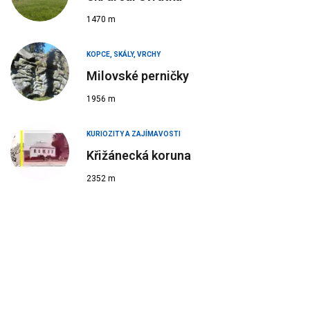
1470 m
KOPCE, SKÁLY, VRCHY
Milovské perničky
1956 m
KURIOZITY A ZAJÍMAVOSTI
Křižánecká koruna
2352 m