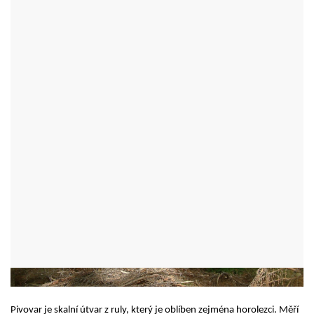
PIVOVAR
SVRATKA - OKR:ŽĎÁR NAD SÁZAVOU
Pivovar je skalní útvar z ruly, který je oblíben zejména horolezci. Měří