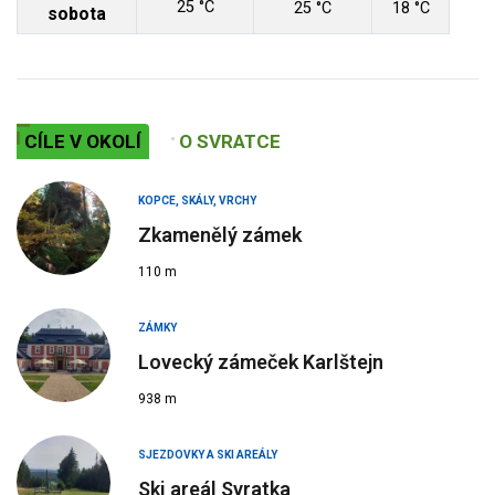
25 °C
25 °C
18 °C
sobota
CÍLE V OKOLÍ
O SVRATCE
KOPCE, SKÁLY, VRCHY
Zkamenělý zámek
110 m
ZÁMKY
Lovecký zámeček Karlštejn
938 m
SJEZDOVKY A SKI AREÁLY
Ski areál Svratka