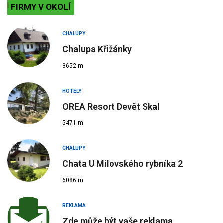
FIRMY V OKOLÍ
CHALUPY
Chalupa Křižánky
3652 m
HOTELY
OREA Resort Devět Skal
5471 m
CHALUPY
Chata U Milovského rybníka 2
6086 m
REKLAMA
Zde může být vaše reklama