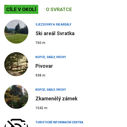
CÍLE V OKOLÍ
O SVRATCE
SJEZDOVKY A SKI AREÁLY
Ski areál Svratka
760 m
KOPCE, SKÁLY, VRCHY
Pivovar
938 m
KOPCE, SKÁLY, VRCHY
Zkamenělý zámek
1042 m
TURISTICKÉ INFORMAČNÍ CENTRA