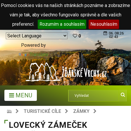
Pomocí cookies vás na našich stránkách poznáme a zobrazíme
vám je tak, aby všechno fungovalo správně a dle vašich
preferencí.
Rozumím a souhlasím
Nesouhlasím
06. 08.26
0
02:43
Powered by
Translate
MENU
TURISTICKÉ CÍLE
ZÁMKY
LOVECKÝ ZÁMEČEK