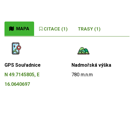
MAPA
CITACE (1)
TRASY (1)
GPS Souřadnice
Nadmořská výška
N 49.7145805, E
780 m.n.m
16.0640697