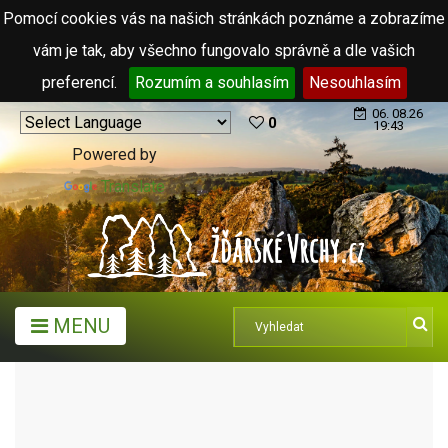
Pomocí cookies vás na našich stránkách poznáme a zobrazíme
vám je tak, aby všechno fungovalo správně a dle vašich
preferencí.
Rozumím a souhlasím
Nesouhlasím
06. 08.26
0
19:43
Powered by
Translate
MENU
TURISTICKÉ CÍLE
MUZEA A GALERIE
SKANZEN VESELÝ KOPEC