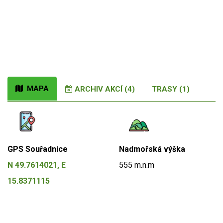
MAPA
ARCHIV AKCÍ (4)
TRASY (1)
GPS Souřadnice
Nadmořská výška
N 49.7614021, E
555 m.n.m
15.8371115