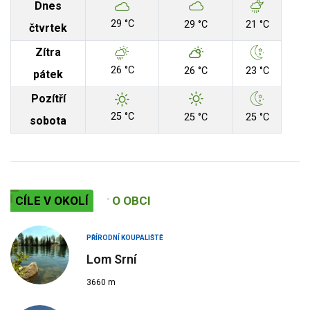
Dnes
29 °C
29 °C
21 °C
čtvrtek
Zítra
26 °C
26 °C
23 °C
pátek
Pozítří
25 °C
25 °C
25 °C
sobota
CÍLE V OKOLÍ
O OBCI
PŘÍRODNÍ KOUPALIŠTĚ
Lom Srní
3660 m