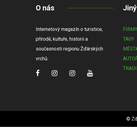
O nás
Jiný
Internetový magazín o turistice,
FIRM
přírodě, kultuře, historii a
TAGY
současnosti regionu Žďárských
MĚSTA
vrchů.
AUTOŘ
TRADI
© Zd