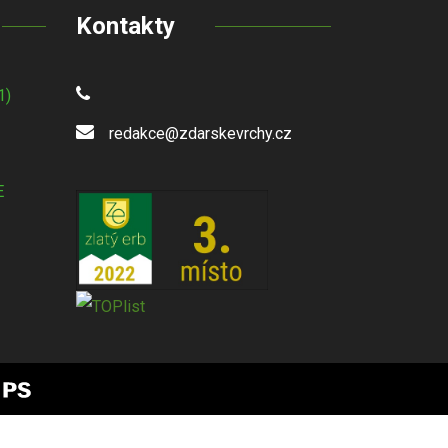
Kontakty
1)
redakce@zdarskevrchy.cz
E