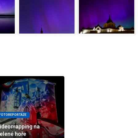
FOTOREPORTÁŽE
ideomapping na
elené hoře