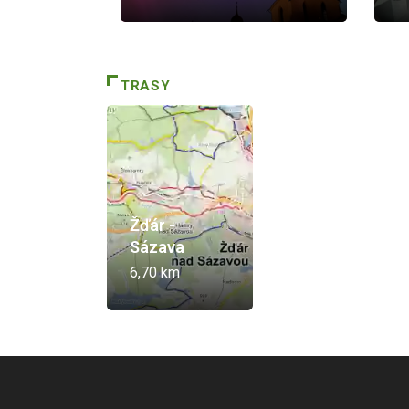
TRASY
Žďár -
Sázava
6,70 km