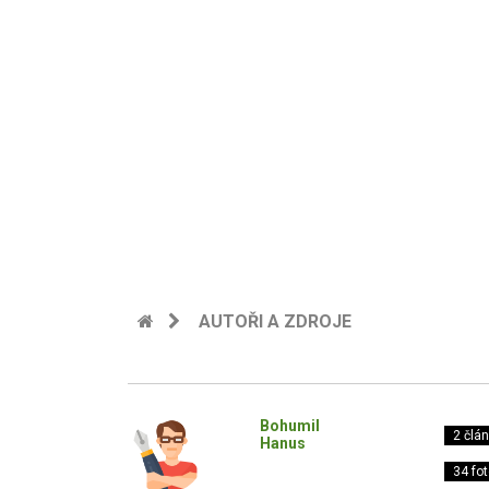
AUTOŘI A ZDROJE
Bohumil
2 člá
Hanus
34 fot