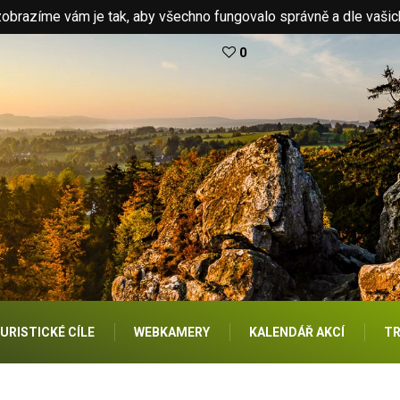
brazíme vám je tak, aby všechno fungovalo správně a dle vašic
0
URISTICKÉ CÍLE
WEBKAMERY
KALENDÁŘ AKCÍ
TR