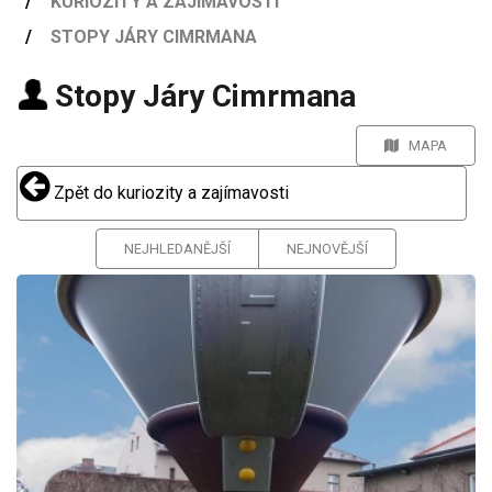
KURIOZITY A ZAJÍMAVOSTI
STOPY JÁRY CIMRMANA
Stopy Járy Cimrmana
MAPA
Zpět do kuriozity a zajímavosti
NEJHLEDANĚJŠÍ
NEJNOVĚJŠÍ