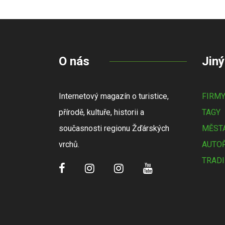
O nás
Jiný
Internetový magazín o turistice,
FIRM
přírodě, kultuře, historii a
TAGY
současnosti regionu Žďárských
MĚSTA
vrchů.
AUTOŘ
TRADI