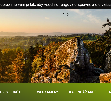
brazíme vám je tak, aby všechno fungovalo správně a dle vašic
0
URISTICKÉ CÍLE
WEBKAMERY
KALENDÁŘ AKCÍ
TR