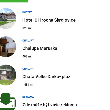
HOTELY
Hotel U Hrocha Škrdlovice
320 m
CHALUPY
Chalupa Maruška
403 m
CHALUPY
Chata Velké Dářko- pláž
1481 m
REKLAMA
Zde může být vaše reklama