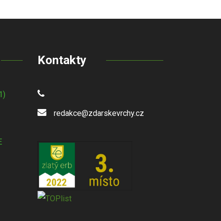
Kontakty
1)
redakce@zdarskevrchy.cz
E