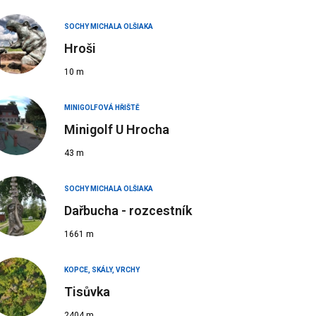
SOCHY MICHALA OLŠIAKA
Hroši
10 m
MINIGOLFOVÁ HŘIŠTĚ
Minigolf U Hrocha
43 m
SOCHY MICHALA OLŠIAKA
Dařbucha - rozcestník
1661 m
KOPCE, SKÁLY, VRCHY
Tisůvka
2404 m