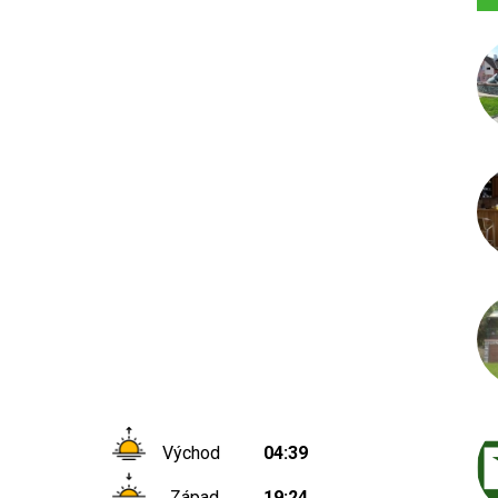
Východ
04:39
Západ
19:24