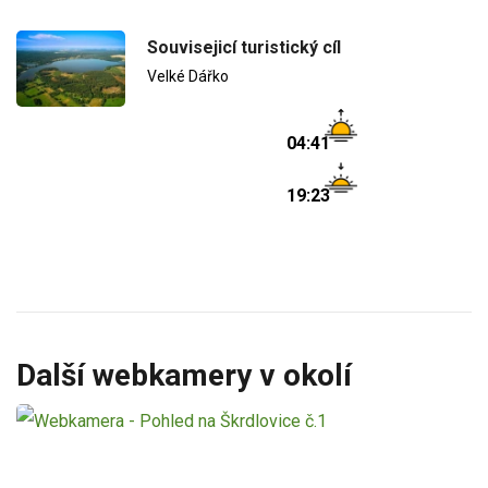
Souvisejicí turistický cíl
Velké Dářko
04:41
19:23
Další webkamery v okolí