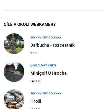
CÍLE V OKOLÍ WEBKAMERY
SOCHY MICHALA OLŠIAKA
Dařbucha - rozcestník
27 m
MINIGOLFOVÁ HŘIŠTĚ
Minigolf U Hrocha
1609 m
SOCHY MICHALA OLŠIAKA
Hroši