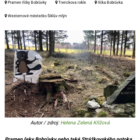
Pramen říčky Bobrůvky
Trenckova rokle
říčka Bobrůvka
Westernové městečko Šiklův mlýn
Autor / zdroj:
Helena Zelená Křížová
Pramen řeky Bobrůvky nebo také Strážkovského potoka