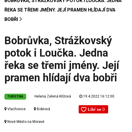
BOBRŮVKA, STRÁŽKOVSKÝ POTOK I LOUČKA. JEDNA
ŘEKA SE TŘEMI JMÉNY. JEJÍ PRAMEN HLÍDAJÍ DVA
BOBŘI
Bobrůvka, Strážkovský
potok i Loučka. Jedna
řeka se třemi jmény. Její
pramen hlídají dva bobři
Helena Zelená Křížová
19.4.2022 16:12:00
TURISTIKA
Vlachovice
Bobrová
Nové Město na Moravě