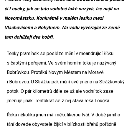
či Loučky, jak se tato vodoteč také nazývá, lze najít na
Novoměstsku. Konkrétně v malém lesíku mezi
Vlachovicemi a Rokytnem. Na vodu vyvěrající ze země
tam dohlížejí dva bobři.
Tenký pramínek se posléze mění v meandrující říčku
s častými peřejemi. Ve svém horním toku je nazývaný
Bobrůvkou. Protéká Novým Městem na Moravě
i Bobrovou. U Strážku pak mění své jméno na Strážkovský
potok. O pár kilometrů dále se už ale vodní tok zase
jmenuje jinak. Tentokrát se z něj stává řeka Loučka.
Řeka několika jmen má i několikerou tvář. V době jarního
tání dovede obyvatele žijící v blízkosti břehů pořádně