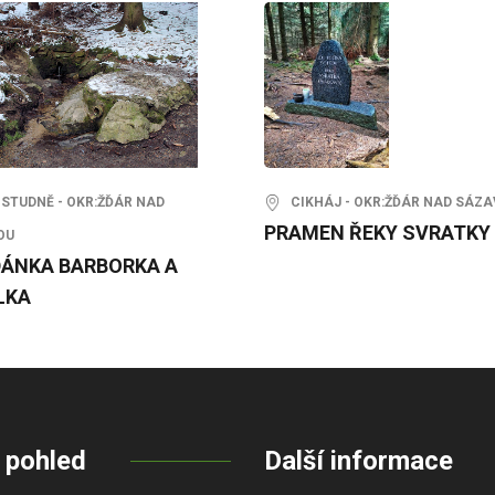
STUDNĚ - OKR:ŽĎÁR NAD
CIKHÁJ - OKR:ŽĎÁR NAD SÁZ
PRAMEN ŘEKY SVRATKY
OU
ÁNKA BARBORKA A
LKA
 pohled
Další informace