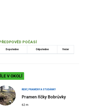
PŘEDPOVĚD POČASÍ
Dopoledne
Odpoledne
Večer
ÍLE V OKOLÍ
ŘEKY, PRAMENY A STUDÁNKY
Pramen říčky Bobrůvky
62 m