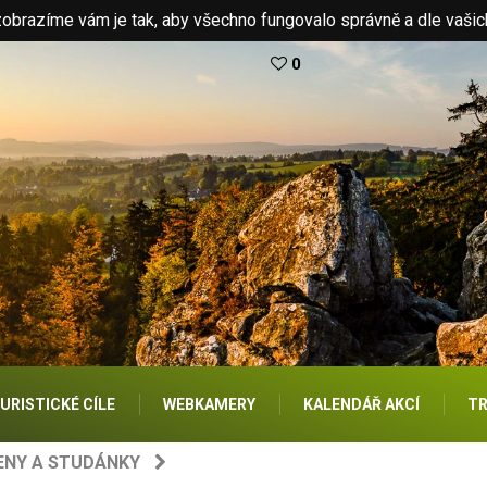
brazíme vám je tak, aby všechno fungovalo správně a dle vašic
0
URISTICKÉ CÍLE
WEBKAMERY
KALENDÁŘ AKCÍ
TR
ENY A STUDÁNKY