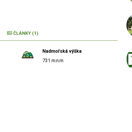
ČLÁNKY (1)
Nadmořská výška
731 m.n.m