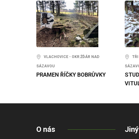
VLACHOVICE - OKR:ŽĎÁR NAD
TŘI 
SÁZAVOU
SÁZAV
PRAMEN ŘÍČKY BOBRŮVKY
STUD
VITU
O nás
Jiný