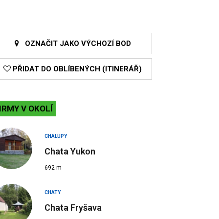
OZNAČIT JAKO VÝCHOZÍ BOD
PŘIDAT DO OBLÍBENÝCH (ITINERÁŘ)
IRMY V OKOLÍ
CHALUPY
Chata Yukon
692 m
CHATY
Chata Fryšava