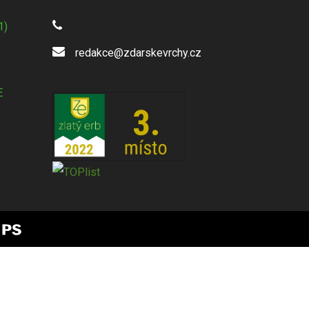
1)
redakce@zdarskevrchy.cz
E