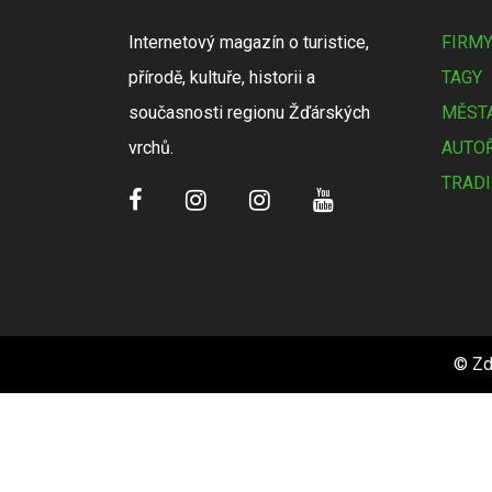
Internetový magazín o turistice,
FIRM
přírodě, kultuře, historii a
TAGY
současnosti regionu Žďárských
MĚSTA
vrchů.
AUTOŘ
TRADI
© Zd