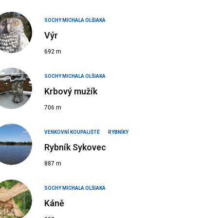
SOCHY MICHALA OLŠIAKA
Výr
692 m
SOCHY MICHALA OLŠIAKA
Krbový mužík
706 m
VENKOVNÍ KOUPALIŠTĚ
RYBNÍKY
Rybník Sykovec
887 m
SOCHY MICHALA OLŠIAKA
Káně