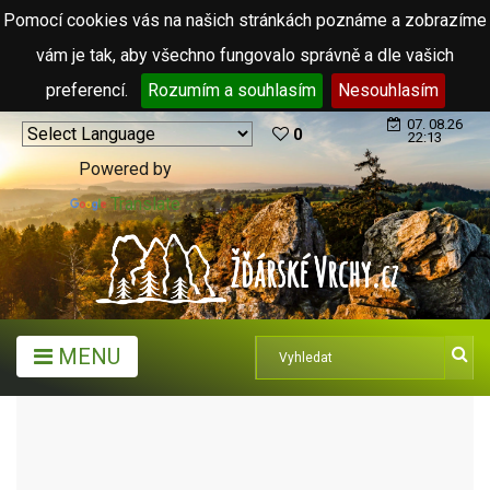
Pomocí cookies vás na našich stránkách poznáme a zobrazíme
vám je tak, aby všechno fungovalo správně a dle vašich
preferencí.
Rozumím a souhlasím
Nesouhlasím
07. 08.26
0
22:13
Powered by
Translate
MENU
MĚSTA A OBCE
OBCE