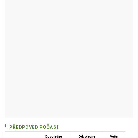
TRHOVÁ KAMENICE
Autor / Zdroj: RUIAN
PŘEDPOVĚD POČASÍ
Dopoledne
Odpoledne
Večer