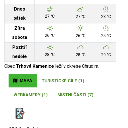
Dnes
27 °C
27 °C
23 °C
pátek
Zítra
26 °C
26 °C
25 °C
sobota
Pozítří
28 °C
28 °C
29 °C
neděle
Obec
Trhová Kamenice
leží v okrese Chrudim.
MAPA
TURISTICKÉ CÍLE (1)
WEBKAMERY (1)
MÍSTNÍ ČÁSTI (7)