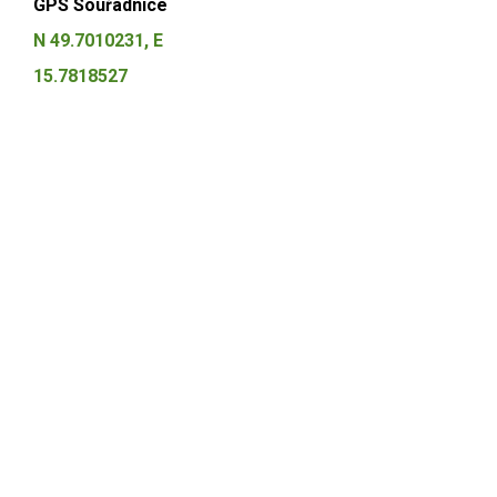
GPS Souřadnice
N 49.7010231, E
15.7818527