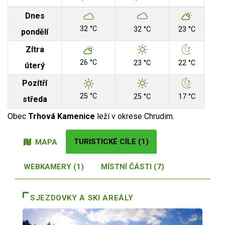
Dnes
32 °C
32 °C
23 °C
pondělí
Zítra
26 °C
23 °C
22 °C
úterý
Pozítří
25 °C
25 °C
17 °C
středa
Obec
Trhová Kamenice
leží v okrese Chrudim.
TURISTICKÉ CÍLE (1)
MAPA
WEBKAMERY (1)
MÍSTNÍ ČÁSTI (7)
SJEZDOVKY A SKI AREÁLY