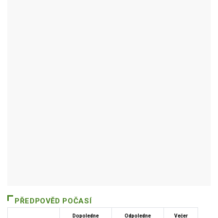
TRHOVÁ KAMENICE
Autor / Zdroj: RUIAN
PŘEDPOVĚD POČASÍ
Dopoledne
Odpoledne
Večer