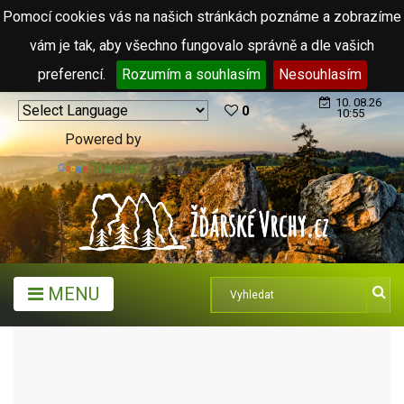
Pomocí cookies vás na našich stránkách poznáme a zobrazíme
vám je tak, aby všechno fungovalo správně a dle vašich
preferencí.
Rozumím a souhlasím
Nesouhlasím
10. 08.26
0
10:55
Powered by
Translate
MENU
MĚSTA A OBCE
OBCE