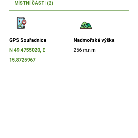
MÍSTNÍ ČÁSTI (2)
GPS Souřadnice
Nadmořská výška
N 49.4755020, E
256 m.n.m
15.8725967