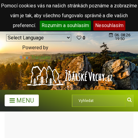
Pomocí cookies vás na našich stránkách poznáme a zobrazíme
vám je tak, aby všechno fungovalo správně a dle vašich
preferencí.
Rozumím a souhlasím
Nesouhlasím
06. 08.26
0
19:50
Powered by
Translate
MENU
MĚSTA A OBCE
MĚSTYSE