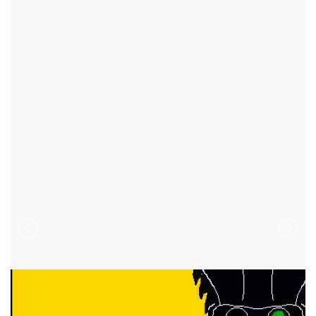
BOHDALOV