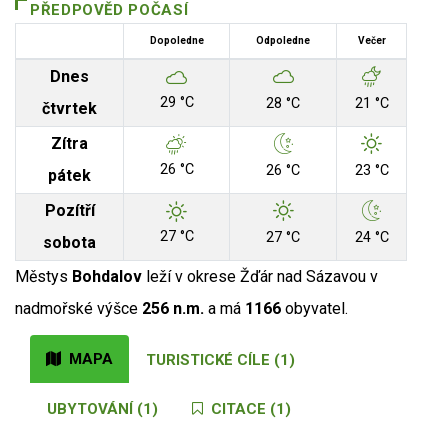
PŘEDPOVĚD POČASÍ
Dopoledne
Odpoledne
Večer
Dnes
29 °C
28 °C
21 °C
čtvrtek
Zítra
26 °C
26 °C
23 °C
pátek
Pozítří
27 °C
27 °C
24 °C
sobota
Městys
Bohdalov
leží v okrese Žďár nad Sázavou v
nadmořské výšce
256 n.m.
a má
1166
obyvatel.
MAPA
TURISTICKÉ CÍLE (1)
UBYTOVÁNÍ (1)
CITACE (1)