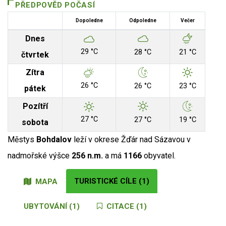
PŘEDPOVĚD POČASÍ
Dopoledne
Odpoledne
Večer
Dnes
29 °C
28 °C
21 °C
čtvrtek
Zítra
26 °C
26 °C
23 °C
pátek
Pozítří
27 °C
27 °C
19 °C
sobota
Městys
Bohdalov
leží v okrese Žďár nad Sázavou v
nadmořské výšce
256 n.m.
a má
1166
obyvatel.
TURISTICKÉ CÍLE (1)
MAPA
UBYTOVÁNÍ (1)
CITACE (1)