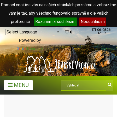
Pomocí cookies vás na našich stránkách poznáme a zobrazíme
vám je tak, aby všechno fungovalo správně a dle vašich
preferencí.
Rozumím a souhlasím
Nesouhlasím
06. 08.26
0
12:19
Powered by
Translate
MENU
MĚSTA A OBCE
MĚSTYSE