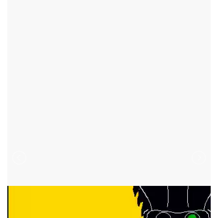
BOHDALOV