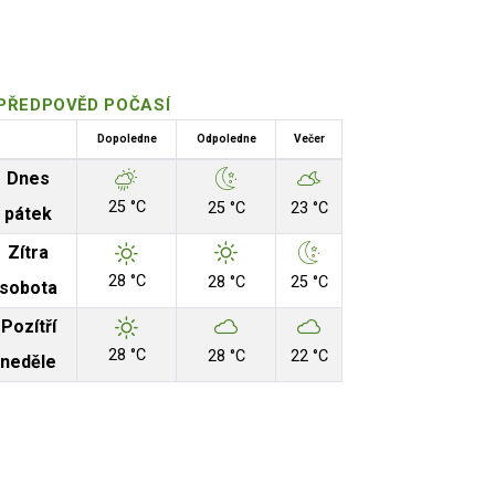
PŘEDPOVĚD POČASÍ
Dopoledne
Odpoledne
Večer
Dnes
25 °C
25 °C
23 °C
pátek
Zítra
28 °C
28 °C
25 °C
sobota
Pozítří
28 °C
28 °C
22 °C
neděle