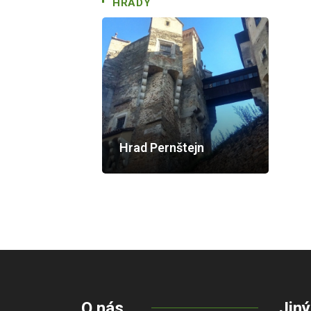
HRADY
Hrad Pernštejn
O nás
Jiný