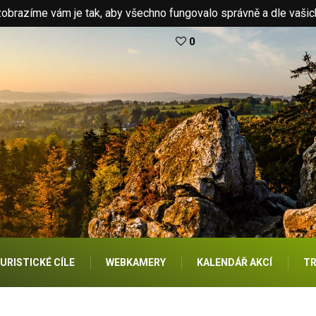
brazíme vám je tak, aby všechno fungovalo správně a dle vašic
0
URISTICKÉ CÍLE
WEBKAMERY
KALENDÁŘ AKCÍ
TR