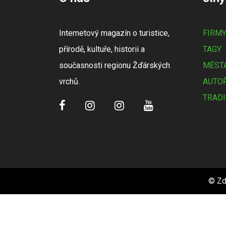
Internetový magazín o turistice,
FIRM
přírodě, kultuře, historii a
TAGY
současnosti regionu Žďárských
MĚSTA
vrchů.
AUTOŘ
TRADI
© Zd