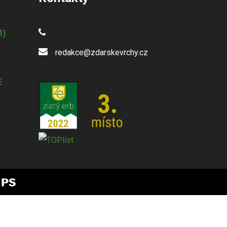
1)
redakce@zdarskevrchy.cz
E