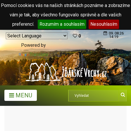
Pomocí cookies vás na našich stránkách poznáme a zobrazíme
vám je tak, aby všechno fungovalo správně a dle vašich
preferencí.
Rozumím a souhlasím
Nesouhlasím
09. 08.26
0
14:19
Powered by
Translate
MENU
TURISTICKÉ CÍLE
VENKOVNÍ KOUPALIŠTĚ