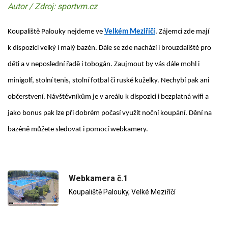
Autor / Zdroj: sportvm.cz
Koupaliště Palouky nejdeme ve
Velkém Meziříčí
. Zájemci zde mají
k dispozici velký i malý bazén. Dále se zde nachází i brouzdaliště pro
děti a v neposlední řadě i tobogán. Zaujmout by vás dále mohl i
minigolf, stolní tenis, stolní fotbal či ruské kuželky. Nechybí pak ani
občerstvení. Návštěvníkům je v areálu k dispozici i bezplatná wifi a
jako bonus pak lze při dobrém počasí využít noční koupání. Dění na
bazéně můžete sledovat i pomocí webkamery.
Webkamera č.1
Koupaliště Palouky, Velké Meziříčí