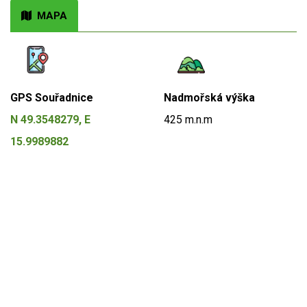
MAPA
GPS Souřadnice
Nadmořská výška
N 49.3548279, E
425 m.n.m
15.9989882