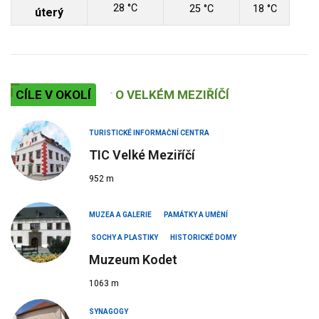
28 °C
25 °C
18 °C
úterý
CÍLE V OKOLÍ
O VELKÉM MEZIŘÍČÍ
TURISTICKÉ INFORMAČNÍ CENTRA
TIC Velké Meziříčí
952 m
MUZEA A GALERIE
PAMÁTKY A UMĚNÍ
SOCHY A PLASTIKY
HISTORICKÉ DOMY
Muzeum Kodet
1063 m
SYNAGOGY