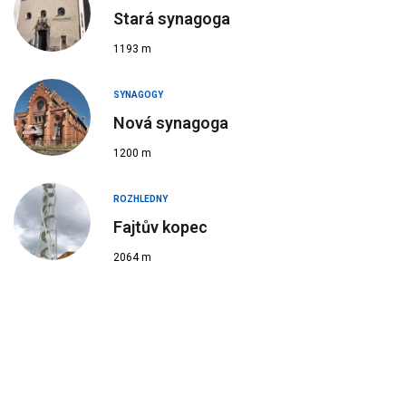
Stará synagoga
1193 m
SYNAGOGY
Nová synagoga
1200 m
ROZHLEDNY
Fajtův kopec
2064 m