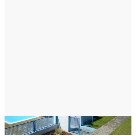
KOUPALIŠTĚ PALOUKY
VELKÉ MEZIŘÍČÍ
VELKÉ MEZIŘÍČÍ - OKR:ŽĎÁR NAD SÁZAVOU