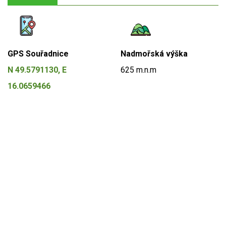
GPS Souřadnice
Nadmořská výška
N 49.5791130, E
625 m.n.m
16.0659466