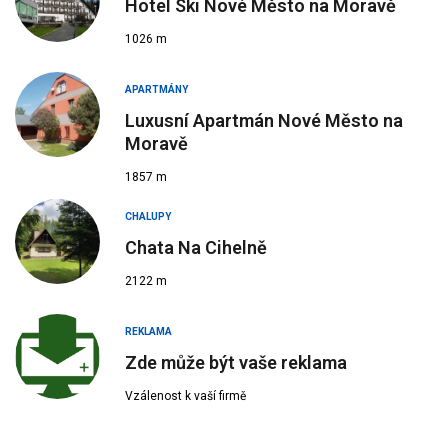
Hotel Ski Nové Město na Moravě
1026 m
APARTMÁNY
Luxusní Apartmán Nové Město na
Moravě
1857 m
CHALUPY
Chata Na Cihelně
2122 m
REKLAMA
Zde může být vaše reklama
Vzálenost k vaší firmě