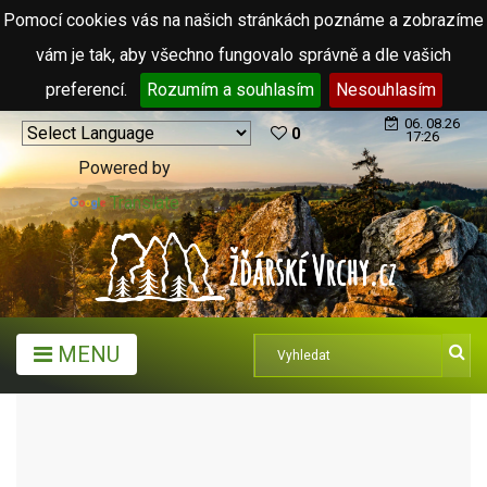
Pomocí cookies vás na našich stránkách poznáme a zobrazíme
vám je tak, aby všechno fungovalo správně a dle vašich
preferencí.
Rozumím a souhlasím
Nesouhlasím
06. 08.26
0
17:26
Powered by
Translate
MENU
TURISTICKÉ CÍLE
PŘÍRODNÍ KOUPALIŠTĚ