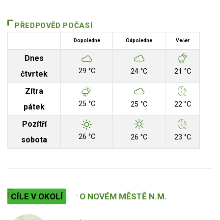
PŘEDPOVĚD POČASÍ
Dopoledne
Odpoledne
Večer
Dnes
29 °C
24 °C
21 °C
čtvrtek
Zítra
25 °C
25 °C
22 °C
pátek
Pozítří
26 °C
26 °C
23 °C
sobota
CÍLE V OKOLÍ
O NOVÉM MĚSTĚ N.M.