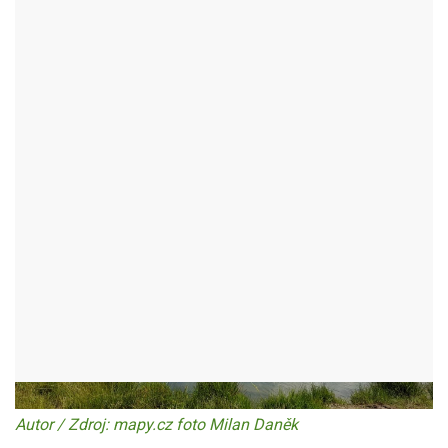
KOUPALIŠTĚ NMNM
NOVÉ MĚSTO NA MORAVĚ - OKR:ŽĎÁR NAD SÁZAVOU
Autor / Zdroj: mapy.cz foto Milan Daněk