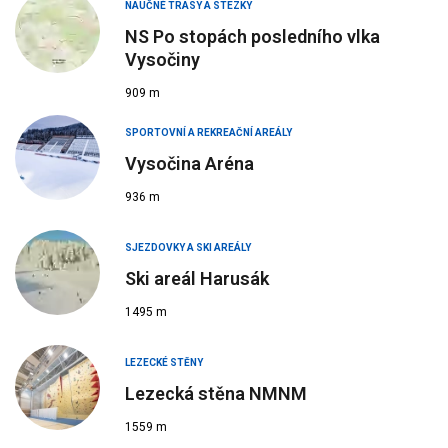
NAUČNÉ TRASY A STEZKY
NS Po stopách posledního vlka
Vysočiny
909 m
SPORTOVNÍ A REKREAČNÍ AREÁLY
Vysočina Aréna
936 m
SJEZDOVKY A SKI AREÁLY
Ski areál Harusák
1495 m
LEZECKÉ STĚNY
Lezecká stěna NMNM
1559 m