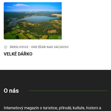
ŠKRDLOVICE - OKR:ŽĎÁR NAD SÁZAVOU
VELKÉ DÁŘKO
O nás
Internetový magazín o turistice, přírodě, kultuře, historii a