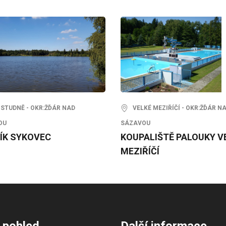
STUDNĚ - OKR:ŽĎÁR NAD
VELKÉ MEZIŘÍČÍ - OKR:ŽĎÁR N
OU
SÁZAVOU
ÍK SYKOVEC
KOUPALIŠTĚ PALOUKY V
MEZIŘÍČÍ