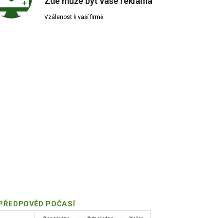
Zde může být vaše reklama
Vzálenost k vaší firmě
 Zdroj: sikland.cz
PŘEDPOVĚD POČASÍ