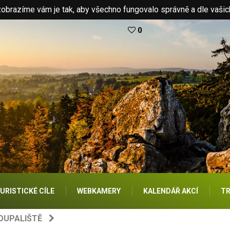
brazíme vám je tak, aby všechno fungovalo správně a dle vašic
0
URISTICKÉ CÍLE
WEBKAMERY
KALENDÁŘ AKCÍ
TR
OUPALIŠTĚ