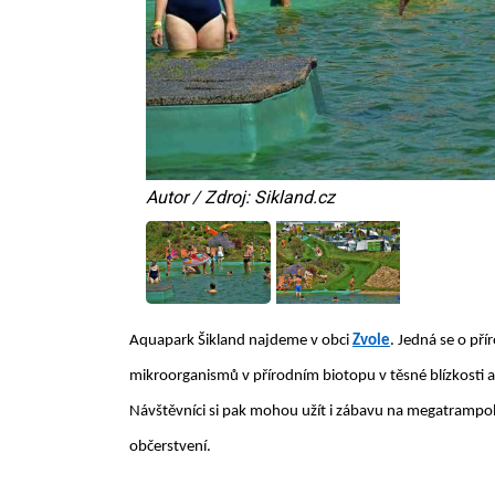
Autor / Zdroj: Sikland.cz
Aquapark Šikland najdeme v obci
Zvole
. Jedná se o př
mikroorganismů v přírodním biotopu v těsné blízkosti a
Návštěvníci si pak mohou užít i zábavu na megatrampolí
občerstvení.