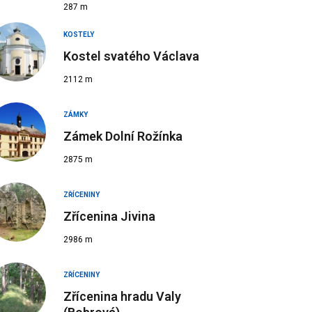
287 m
KOSTELY
Kostel svatého Václava
2112 m
ZÁMKY
Zámek Dolní Rožínka
2875 m
ZŘÍCENINY
Zřícenina Jivina
2986 m
ZŘÍCENINY
Zřícenina hradu Valy