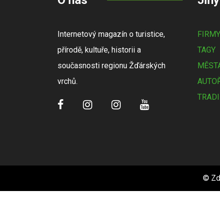
O nás
Jiný
Internetový magazín o turistice,
FIRM
přírodě, kultuře, historii a
TAGY
současnosti regionu Žďárských
MĚSTA
vrchů.
AUTOŘ
TRADI
© Zd