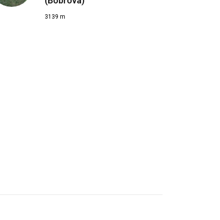
(Bobrová)
3139 m