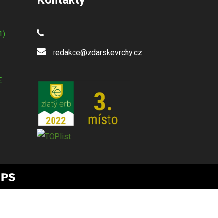
Kontakty
1)
redakce@zdarskevrchy.cz
E