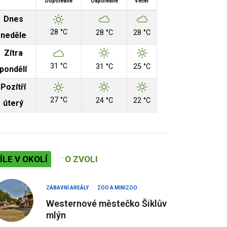
Dopoledne
Odpoledne
Večer
Dnes
28 °C
28 °C
28 °C
neděle
Zítra
31 °C
31 °C
25 °C
pondělí
Pozítří
27 °C
24 °C
22 °C
úterý
ÍLE V OKOLÍ
O ZVOLI
ZÁBAVNÍ AREÁLY
ZOO A MINIZOO
Westernové městečko Šiklův
mlýn