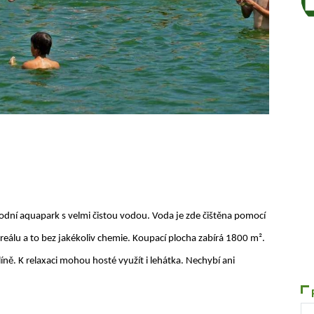
Autor /
írodní aquapark s velmi čistou vodou. Voda je zde čištěna pomocí
reálu a to bez jakékoliv chemie. Koupací plocha zabírá 1800 m².
ně. K relaxaci mohou hosté využít i lehátka. Nechybí ani