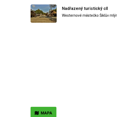
Nadřazený turistický cíl
Westernové městečko Šiklův mlý
MAPA