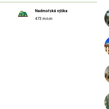
Nadmořská výška
473 m.n.m