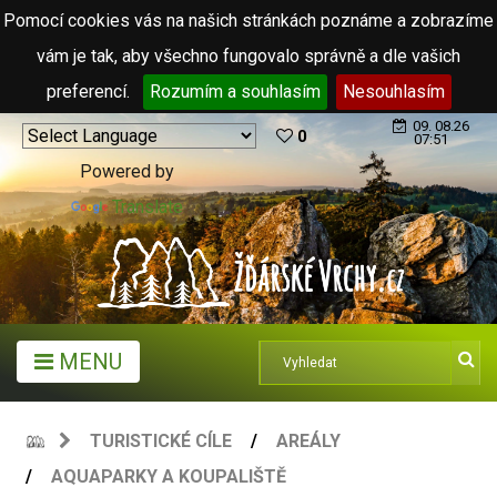
Pomocí cookies vás na našich stránkách poznáme a zobrazíme
vám je tak, aby všechno fungovalo správně a dle vašich
preferencí.
Rozumím a souhlasím
Nesouhlasím
09. 08.26
0
07:51
Powered by
Translate
MENU
TURISTICKÉ CÍLE
AREÁLY
AQUAPARKY A KOUPALIŠTĚ