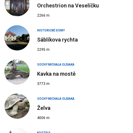
Orchestrion na Veselíčku
2266 m
HISTORICKÉ DOMY
Sáblíkova rychta
2295 m
SOCHY MICHALA OLŠIAKA
Kavka na mostě
3773 m
SOCHY MICHALA OLŠIAKA
Želva
4006 m
KOSTELY