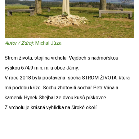
Autor / Zdroj:
Michal Jůza
Strom života, stojí na vrcholu Vejdoch s nadmořskou
výškou 674,9 m n. m. u obce Jámy.
V roce 2018 byla postavena socha STROM ŽIVOTA, která
má podobu kříže. Sochu zhotovili sochař Petr Váňa a
kameník Hynek Shejbal ze dvou kusů pískovce.
Z vrcholu je krásná vyhlidka na široké okolí