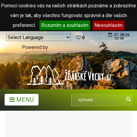
Pomocí cookies vás na našich stránkách poznáme a zobrazíme
vám je tak, aby všechno fungovalo správně a dle vašich
preferencí.
Rozumím a souhlasím
Nesouhlasím
07. 08.26
0
10:18
Powered by
Translate
MENU
TURISTICKÉ CÍLE
ROZHLEDNY A VYHLÍDKY