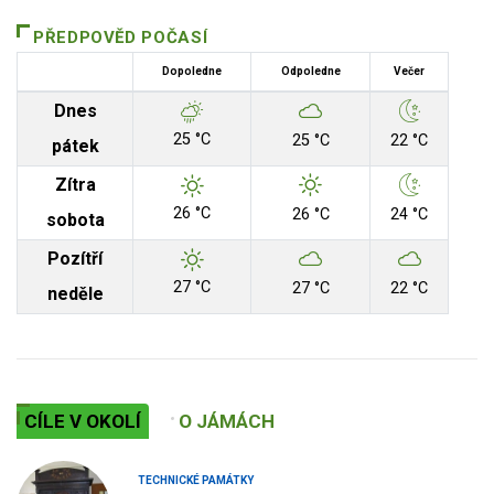
PŘEDPOVĚD POČASÍ
Dopoledne
Odpoledne
Večer
Dnes
25 °C
25 °C
22 °C
pátek
Zítra
26 °C
26 °C
24 °C
sobota
Pozítří
27 °C
27 °C
22 °C
neděle
CÍLE V OKOLÍ
O JÁMÁCH
TECHNICKÉ PAMÁTKY