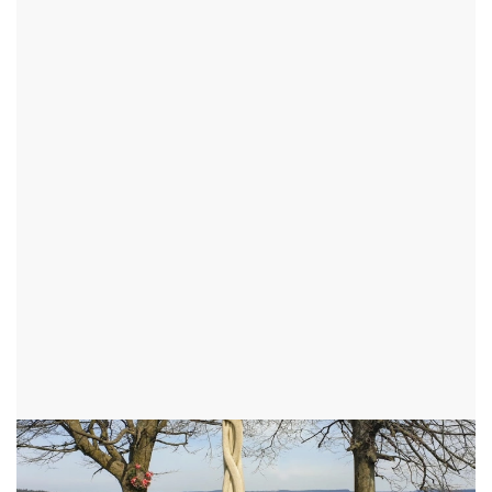
TURISTICKÉ CÍLE
SOCHY A PLASTIKY
TURISTICKÉ CÍLE
PAMÁTNÉ STROMY A ALEJE
STROM ŽIVOTA
JÁMY - OKR:ŽĎÁR NAD SÁZAVOU
Sdílet