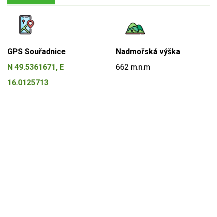
GPS Souřadnice
Nadmořská výška
N 49.5361671, E
662 m.n.m
16.0125713