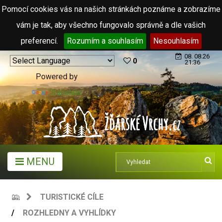
Pomocí cookies vás na našich stránkách poznáme a zobrazíme
vám je tak, aby všechno fungovalo správně a dle vašich
preferencí.
Rozumím a souhlasím
Nesouhlasím
08. 08.26
0
21:36
Powered by
Translate
MENU
TURISTICKÉ CÍLE
ROZHLEDNY A VYHLÍDKY