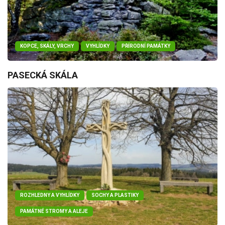
KOPCE, SKÁLY, VRCHY
VYHLÍDKY
PŘÍRODNÍ PAMÁTKY
PASECKÁ SKÁLA
ROZHLEDNY A VYHLÍDKY
SOCHY A PLASTIKY
PAMÁTNÉ STROMY A ALEJE