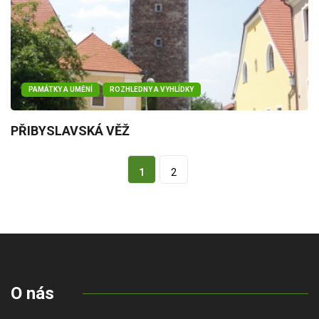
PAMÁTKY A UMĚNÍ
ROZHLEDNY A VYHLÍDKY
PŘIBYSLAVSKÁ VĚŽ
1
2
O nás