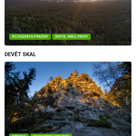
ROZHLEDNY A VYHLÍDKY
KOPCE, SKÁLY, VRCHY
DEVĚT SKAL