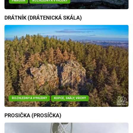
PŘÍRODA
ROZHLEDNY A VYHLÍDKY
DRÁTNÍK (DRÁTENICKÁ SKÁLA)
ROZHLEDNY A VYHLÍDKY
KOPCE, SKÁLY, VRCHY
PROSIČKA (PROSÍČKA)