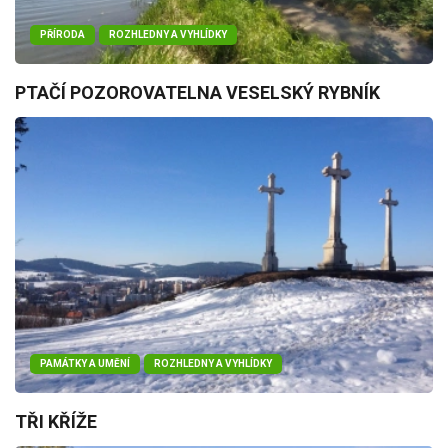
PŘÍRODA
ROZHLEDNY A VYHLÍDKY
PTAČÍ POZOROVATELNA VESELSKÝ RYBNÍK
PAMÁTKY A UMĚNÍ
ROZHLEDNY A VYHLÍDKY
TŘI KŘÍŽE