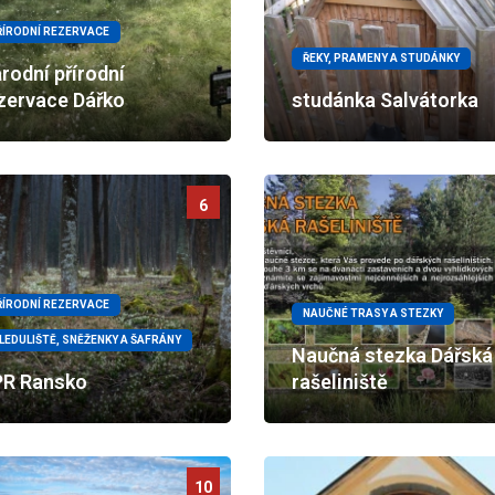
ŘÍRODNÍ REZERVACE
ŘEKY, PRAMENY A STUDÁNKY
rodní přírodní
zervace Dářko
studánka Salvátorka
6
ŘÍRODNÍ REZERVACE
NAUČNÉ TRASY A STEZKY
LEDULIŠTĚ, SNĚŽENKY A ŠAFRÁNY
Naučná stezka Dářská
R Ransko
rašeliniště
10