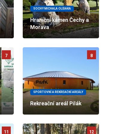
SOCHY MICHALA OLŠIAKA
Hraniční kámen Čechy a
Morava
7
8
SPORTOVNÍ A REKREAČNÍ AREÁLY
Rekreační areál Pilák
11
12