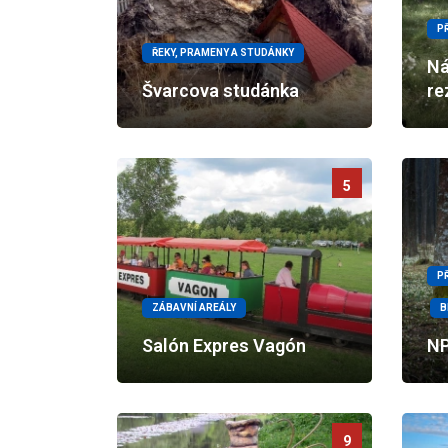
P
ŘEKY, PRAMENY A STUDÁNKY
Ná
Švarcova studánka
re
5
P
ZÁBAVNÍ AREÁLY
B
Salón Expres Vagón
NP
9