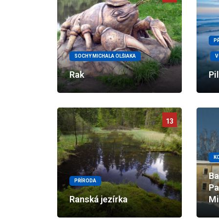
P
SOCHY MICHALA OLŠIAKA
V
Rak
Pi
13
K
Ba
PŘÍRODA
Pa
Ranská jezírka
Mi