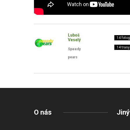
Luboš
14 fotogr
Veselý
14 trasy
Speedy
pears
O nás
Jiný