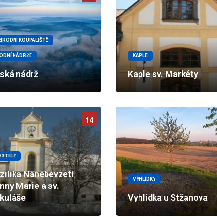
ŘÍRODNÍ KOUPALIŠTĚ
ODNÍ NÁDRŽE
KAPLE
lská nádrž
Kaple sv. Markéty
14
OSTELY
zilika Nanebevzetí
VYHLÍDKY
nny Marie a sv.
kuláše
Vyhlídka u Stžanova