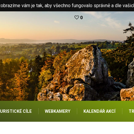
brazíme vám je tak, aby všechno fungovalo správně a dle vašic
0
URISTICKÉ CÍLE
WEBKAMERY
KALENDÁŘ AKCÍ
TR