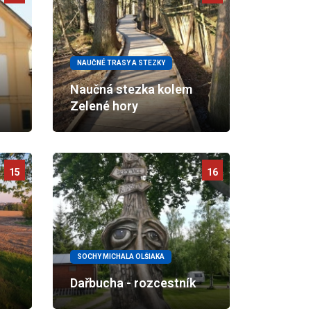
NAUČNÉ TRASY A STEZKY
Naučná stezka kolem
Zelené hory
15
16
SOCHY MICHALA OLŠIAKA
Dařbucha - rozcestník