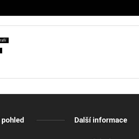
afií
 pohled
Další informace