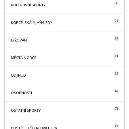
2
KOLEKTIVNÍ SPORTY
24
KOPCE, SKÁLY, VÝHLEDY
23
LYŽOVÁNÍ
31
MĚSTA A OBCE
13
ODJINUD
42
OSOBNOSTI
71
OSTATNÍ SPORTY
12
POSTŘEHY ŠÉFREDAKTORA