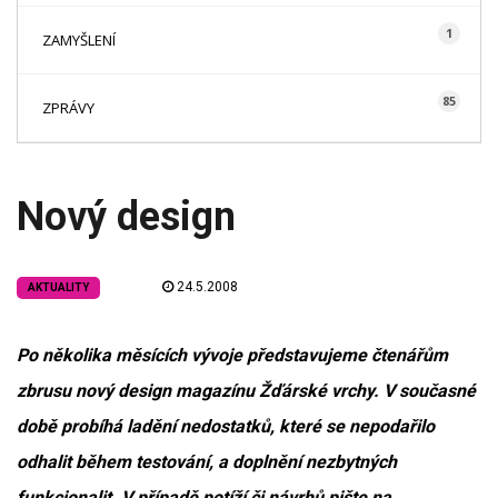
1
ZAMYŠLENÍ
85
ZPRÁVY
Nový design
24.5.2008
AKTUALITY
Po několika měsících vývoje představujeme čtenářům
zbrusu nový design magazínu Žďárské vrchy. V současné
době probíhá ladění nedostatků, které se nepodařilo
odhalit během testování, a doplnění nezbytných
funkcionalit. V případě potíží či návrhů pište na