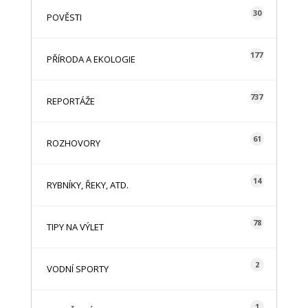
30
POVĚSTI
177
PŘÍRODA A EKOLOGIE
737
REPORTÁŽE
61
ROZHOVORY
14
RYBNÍKY, ŘEKY, ATD.
78
TIPY NA VÝLET
2
VODNÍ SPORTY
1