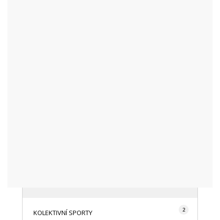
KATEGORIE
48
AKTUALITY
16
CYKLISTIKA
87
FOTOGRAFICKY
128
HISTORIE A TRADICE
16
HOROLEZECTVÍ
492
INFO NÁVŠTĚVNÍKŮM
2
KOLEKTIVNÍ SPORTY