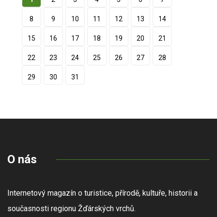
8
9
10
11
12
13
14
15
16
17
18
19
20
21
22
23
24
25
26
27
28
29
30
31
O nás
Internetový magazín o turistice, přírodě, kultuře, historii a
současnosti regionu Žďárských vrchů.