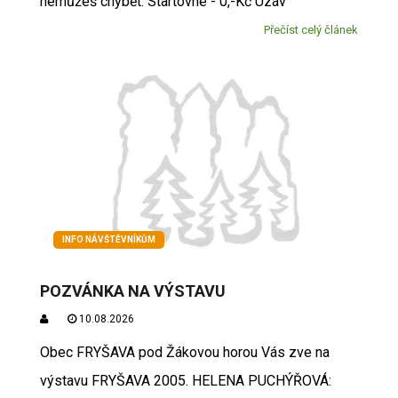
nemůžeš chybět. Startovné - 0,-Kč Uzáv
Přečíst celý článek
INFO NÁVŠTĚVNÍKŮM
POZVÁNKA NA VÝSTAVU
10.08.2026
Obec FRYŠAVA pod Žákovou horou Vás zve na
výstavu FRYŠAVA 2005. HELENA PUCHÝŘOVÁ: