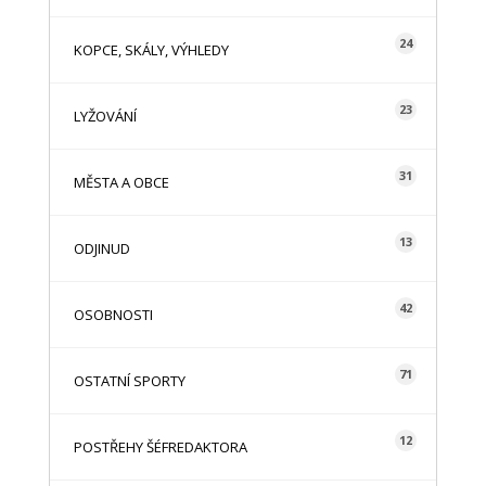
24
KOPCE, SKÁLY, VÝHLEDY
23
LYŽOVÁNÍ
31
MĚSTA A OBCE
13
ODJINUD
42
OSOBNOSTI
71
OSTATNÍ SPORTY
12
POSTŘEHY ŠÉFREDAKTORA