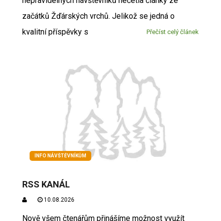
nepravidelných návštěvníků nečetla články ze
začátků Žďárských vrchů. Jelikož se jedná o
kvalitní příspěvky s
Přečíst celý článek
INFO NÁVŠTĚVNÍKŮM
RSS KANÁL
10.08.2026
Nově všem čtenářům přinášíme možnost využít