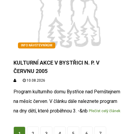
INFO NÁVŠTĚVNÍKŮM
KULTURNÍ AKCE V BYSTŘICI N. P. V
ČERVNU 2005
10.08.2026
Program kulturního domu Bystřice nad Pernštejnem
na měsíc červen. V článku dále naleznete program
na dny dětí, které proběhnou 3. -&nb
Přečíst celý článek
1
2
3
4
5
6
7