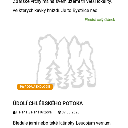
Žďárské vrchy má na svém území tři větší lokality,
ve kterých kavky hnízdí. Je to Bystřice nad
Přečíst celý článek
PŘÍRODA A EKOLOGIE
ÚDOLÍ CHLÉBSKÉHO POTOKA
Helena Zelená Křížová
07.08.2026
Bledule jarní nebo také latinsky Leucojum vernum,