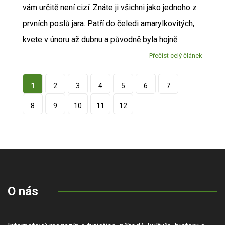
vám určitě není cizí. Znáte ji všichni jako jednoho z
prvních poslů jara. Patří do čeledi amarylkovitých,
kvete v únoru až dubnu a původně byla hojně
Přečíst celý článek
1
2
3
4
5
6
7
8
9
10
11
12
O nás