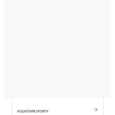
KATEGORIE
48
AKTUALITY
16
CYKLISTIKA
87
FOTOGRAFICKY
128
HISTORIE A TRADICE
16
HOROLEZECTVÍ
492
INFO NÁVŠTĚVNÍKŮM
2
KOLEKTIVNÍ SPORTY