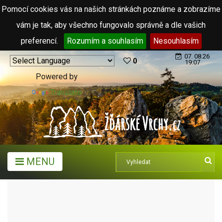
Pomocí cookies vás na našich stránkách poznáme a zobrazíme
vám je tak, aby všechno fungovalo správně a dle vašich
preferencí.
Rozumím a souhlasím
Nesouhlasím
07. 08.26
0
19:07
Powered by
Translate
MENU
ARCHIV ČLÁNKŮ (2006 - 2011)