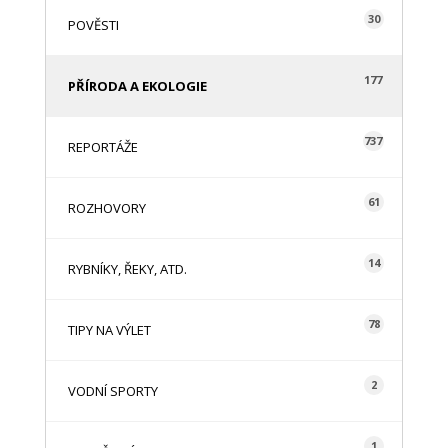
30
POVĚSTI
177
PŘÍRODA A EKOLOGIE
737
REPORTÁŽE
61
ROZHOVORY
14
RYBNÍKY, ŘEKY, ATD.
78
TIPY NA VÝLET
2
VODNÍ SPORTY
1