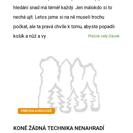
hledání snad má téměř každý. Jen málokdo si to
nechá ujít. Letos jsme si na ně museli trochu
počkat, ale ta pravá chvíle k tomu, abyste popadli
košík a nůž a vy
Přečíst celý článek
PŘÍRODA A EKOLOGIE
KONĚ ŽÁDNÁ TECHNIKA NENAHRADÍ