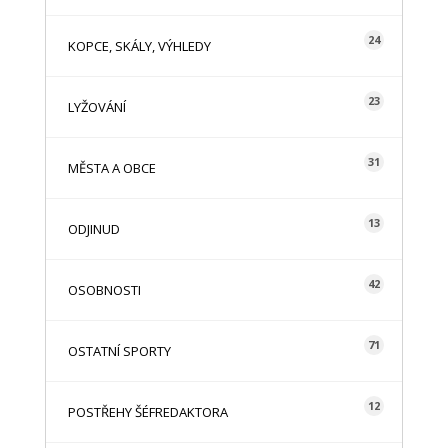
24
KOPCE, SKÁLY, VÝHLEDY
23
LYŽOVÁNÍ
31
MĚSTA A OBCE
13
ODJINUD
42
OSOBNOSTI
71
OSTATNÍ SPORTY
12
POSTŘEHY ŠÉFREDAKTORA