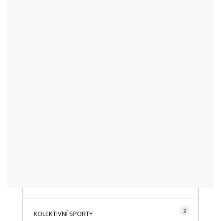
KATEGORIE
48
AKTUALITY
16
CYKLISTIKA
87
FOTOGRAFICKY
128
HISTORIE A TRADICE
16
HOROLEZECTVÍ
492
INFO NÁVŠTĚVNÍKŮM
2
KOLEKTIVNÍ SPORTY