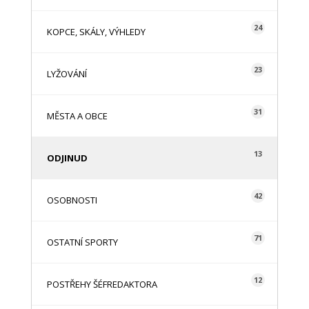
24
KOPCE, SKÁLY, VÝHLEDY
23
LYŽOVÁNÍ
31
MĚSTA A OBCE
13
ODJINUD
42
OSOBNOSTI
71
OSTATNÍ SPORTY
12
POSTŘEHY ŠÉFREDAKTORA