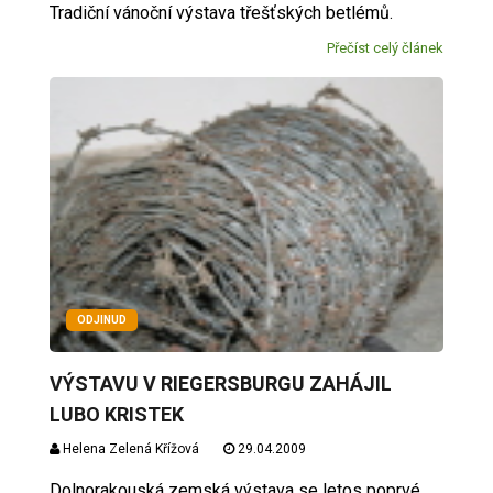
Tradiční vánoční výstava třešťských betlémů.
Přečíst celý článek
ODJINUD
VÝSTAVU V RIEGERSBURGU ZAHÁJIL
LUBO KRISTEK
Helena Zelená Křížová
29.04.2009
Dolnorakouská zemská výstava se letos poprvé