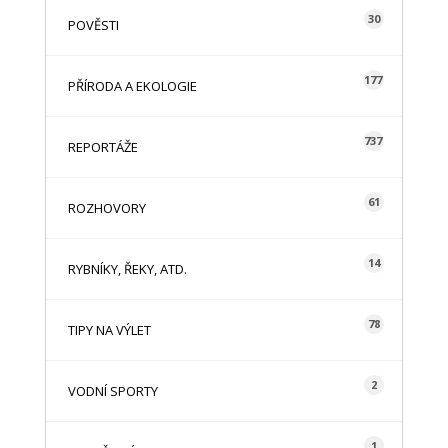
30
POVĚSTI
177
PŘÍRODA A EKOLOGIE
737
REPORTÁŽE
61
ROZHOVORY
14
RYBNÍKY, ŘEKY, ATD.
78
TIPY NA VÝLET
2
VODNÍ SPORTY
1