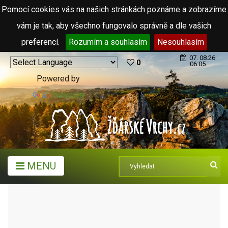
Pomocí cookies vás na našich stránkách poznáme a zobrazíme
vám je tak, aby všechno fungovalo správně a dle vašich
preferencí.
Rozumím a souhlasím
Nesouhlasím
07. 08.26
0
06:05
Powered by
Translate
MENU
ARCHIV ČLÁNKŮ (2006 - 2011)