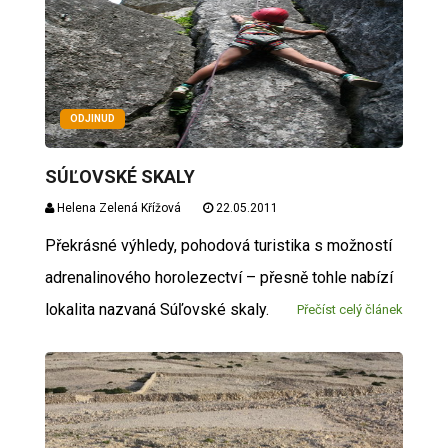
ODJINUD
SÚĽOVSKÉ SKALY
Helena Zelená Křížová
22.05.2011
Překrásné výhledy, pohodová turistika s možností
adrenalinového horolezectví – přesně tohle nabízí
lokalita nazvaná Súľovské skaly.
Přečíst celý článek