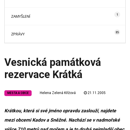
1
ZAMYŠLENÍ
85
ZPRÁVY
Vesnická památková
rezervace Krátká
Helena Zelená Křížová
21.11.2005
MĚSTA A OBCE
Krátkou, která si své jméno opravdu zaslouží, najdete
mezi obcemi Kadov a Sněžné. Nachází se v nadmořské
výšce 710 metrů nad mořem a je to druhá nejmladší obec