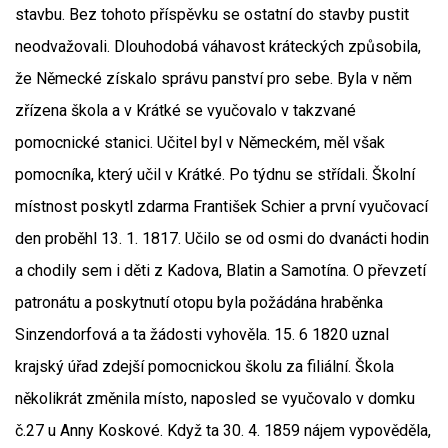
stavbu. Bez tohoto příspěvku se ostatní do stavby pustit
neodvažovali. Dlouhodobá váhavost kráteckých způsobila,
že Německé získalo správu panství pro sebe. Byla v něm
zřízena škola a v Krátké se vyučovalo v takzvané
pomocnické stanici. Učitel byl v Německém, měl však
pomocníka, který učil v Krátké. Po týdnu se střídali. Školní
místnost poskytl zdarma František Schier a první vyučovací
den proběhl 13. 1. 1817. Učilo se od osmi do dvanácti hodin
a chodily sem i děti z Kadova, Blatin a Samotína. O převzetí
patronátu a poskytnutí otopu byla požádána hraběnka
Sinzendorfová a ta žádosti vyhověla. 15. 6 1820 uznal
krajský úřad zdejší pomocnickou školu za filiální. Škola
několikrát změnila místo, naposled se vyučovalo v domku
č.27 u Anny Koskové. Když ta 30. 4. 1859 nájem vypověděla,