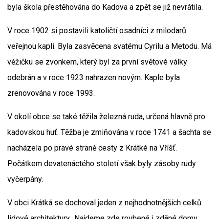
byla škola přestěhována do Kadova a zpět se již nevrátila.
V roce 1902 si postavili katoličtí osadníci z milodarů
veřejnou kapli. Byla zasvěcena svatému Cyrilu a Metodu. Má
věžičku se zvonkem, který byl za první světové války
odebrán a v roce 1923 nahrazen novým. Kaple byla
zrenovována v roce 1993.
V okolí obce se také těžila železná ruda, určená hlavně pro
kadovskou huť. Těžba je zmiňována v roce 1741 a šachta se
nacházela po pravé straně cesty z Krátké na Vříšť.
Počátkem devatenáctého století však byly zásoby rudy
vyčerpány.
V obci Krátká se dochoval jeden z nejhodnotnějších celků
lidové architektury.. Najdeme zde roubené i zděné domy,