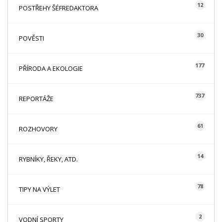
12
POSTŘEHY ŠÉFREDAKTORA
30
POVĚSTI
177
PŘÍRODA A EKOLOGIE
737
REPORTÁŽE
61
ROZHOVORY
14
RYBNÍKY, ŘEKY, ATD.
78
TIPY NA VÝLET
2
VODNÍ SPORTY