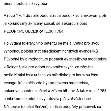
písemnostech názvy oba.
V roce 1764 dostala obec vlastní pečeť - ve znakovém poli
je korunovaný zkřížený špičák se sekerou a opis
PECOFT:PO:OBCE:KRATECKI.1764.
Po vydání tolerančního patentu se měla Krátká pro svou
výhodnou polohu stát střediskem horských evangelíků.
Původně bylo rozhodnuto postavit evangelickou modlitebnu
v Rokytně, ale pro odpor novoměstských ze záměru
sešlo.Krátká byla určena za středisko pro horskou část
evangelíků a měla zde být postavena modlitebna,
ustanoven pastor a učitel a zřízen hřbitov. A tak v roce 1783
určila komise místo a vyhotovila plány. Avšak obce
Německé (dnešní Sněžné) a Líšná odepřely příspěvek na