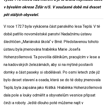
v bývalém okrese Žďár n/S. V současné době má dvacet
pět stálých obyvatel.
V roce 1727 byla vykácena část panského lesa Teplá. V té
době patřilo novoměstské panství Nadačnímu ústavu
šlechtičen „Mariánská škola“ v Brně. Představenou tohoto
ústavu byla jmenována hraběnka Marie Josefa
Hohenzollernová. Ta povolila dělníkům, pracujícím v lese a
na kadovských železárnách, aby si na mýtině postavili
domky a část paseky si obdělávali. Po osmi letech zde již
bylo deset stavení a osada, která se do té doby jmenovala
Teplá, byla zapsána jako Krátká. Hraběnka Hohenzollernová
dala pole a louky odměřit a obyvatelům vesnice připsat
činži a roboty. Ještě dlouho poté můžeme najít v