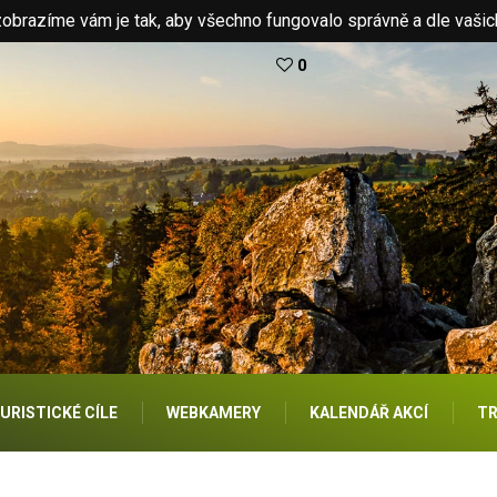
brazíme vám je tak, aby všechno fungovalo správně a dle vašic
0
URISTICKÉ CÍLE
WEBKAMERY
KALENDÁŘ AKCÍ
TR