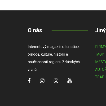
O nás
Jiný
Internetový magazín o turistice,
FIRM
přírodě, kultuře, historii a
TAGY
současnosti regionu Žďárských
MĚSTA
vrchů.
AUTOŘ
TRADI