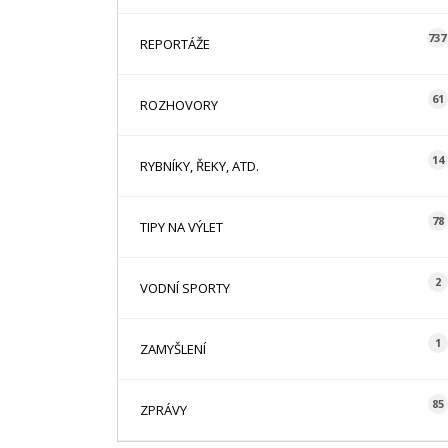
737
REPORTÁŽE
61
ROZHOVORY
14
RYBNÍKY, ŘEKY, ATD.
78
TIPY NA VÝLET
2
VODNÍ SPORTY
1
ZAMYŠLENÍ
85
ZPRÁVY