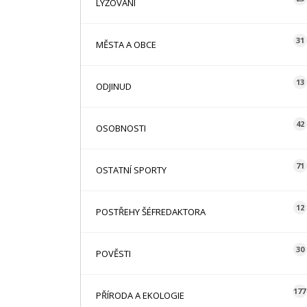
LYŽOVÁNÍ
31
MĚSTA A OBCE
13
ODJINUD
42
OSOBNOSTI
71
OSTATNÍ SPORTY
12
POSTŘEHY ŠÉFREDAKTORA
30
POVĚSTI
177
PŘÍRODA A EKOLOGIE