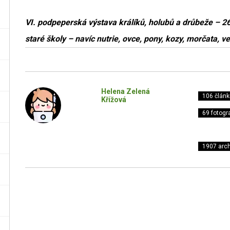
VI. podpeperská výstava králíků, holubů a drůbeže – 26
staré školy – navíc nutrie, ovce, pony, kozy, morčata, vel
Helena Zelená
106 článk
Křížová
69 fotogra
1907 arch