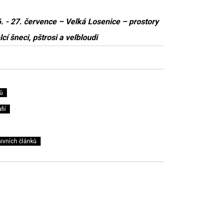
. - 27. července – Velká Losenice – prostory
cí šneci, pštrosi a velbloudi
ů
fií
ivních článků