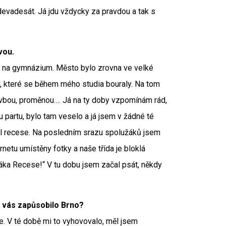
 devadesát. Já jdu vždycky za pravdou a tak s
vou.
it na gymnázium. Město bylo zrovna ve velké
y, které se během mého studia bouraly. Na tom
tavbou, proměnou…. Já na ty doby vzpomínám rád,
u partu, bylo tam veselo a já jsem v žádné té
lal recese. Na posledním srazu spolužáků jsem
rnetu umístěny fotky a naše třída je bloklá
áka Recese!“ V tu dobu jsem začal psát, někdy
a vás zapůsobilo Brno?
e. V té době mi to vyhovovalo, měl jsem