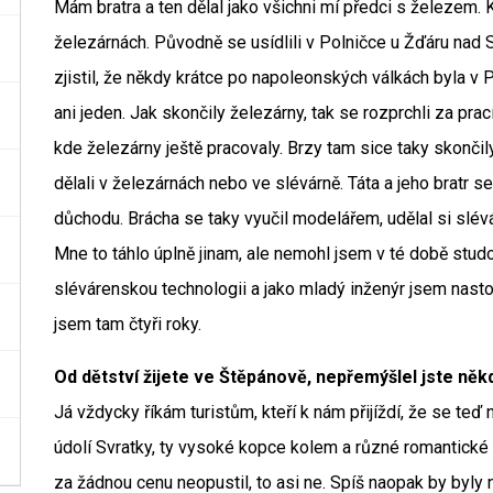
Mám bratra a ten dělal jako všichni mí předci s železem.
železárnách. Původně se usídlili v Polničce u Žďáru nad 
zjistil, že někdy krátce po napoleonských válkách byla v
ani jeden. Jak skončily železárny, tak se rozprchli za pra
kde železárny ještě pracovaly. Brzy tam sice taky skončil
dělali v železárnách nebo ve slévárně. Táta a jeho bratr s
důchodu. Brácha se taky vyučil modelářem, udělal si slév
Mne to táhlo úplně jinam, ale nemohl jsem v té době studo
slévárenskou technologii a jako mladý inženýr jsem nastou
jsem tam čtyři roky.
Od dětství žijete ve Štěpánově, nepřemýšlel jste něk
Já vždycky říkám turistům, kteří k nám přijíždí, že se teď 
údolí Svratky, ty vysoké kopce kolem a různé romantické 
za žádnou cenu neopustil, to asi ne. Spíš naopak by byly n