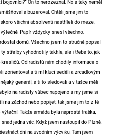
ží bojovníci?“ On to nerozeznal. No a taky neměl
esměšňoval a buzeroval. Chtěli jsme jim to
 skoro všichni absolventi nastříleli do meze,
se výtečně. Papír vždycky snesl všechno.
edostal domů. Všechno jsem to stručně popsal
 střelby vyhodnotily takhle, ale i třeba to, jak
čů-kresličů. Od radistů nám chodily informace o
li zorientovat a ti mí kluci seděli a zrcadlovým
nějaký generál, a ti to sledovali a v tašce měli
 nebylo na radisty vůbec napojeno a my jsme si
li na záchod nebo popíjet, tak jsme jim to z té
e výteční. Takže armáda byla naprostá fraška,
ě snad jedna věc. Když jsem nastoupil do Plzně,
 šestnáct dní na úvodním výcviku. Tam jsem