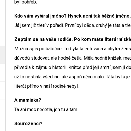
byl pohřeb.
Kdo vám vybíral jméno? Hynek není tak běžné jméno, b
Já jsem již třetí v pořadí. První byl děda, druhý je táta a tře
Zeptám se na vaše rodiče. Po kom máte literární sk
Možná spíš po babičce. To byla talentovaná a chytrá žens
důvodů studovat, ale hodně četla. Měla hodně knížek, mez
přivedla k zájmu o historii. Krátce před její smrtí jsem ji
už to nestihla všechno, ale aspoň něco málo. Táta byl a je
literát přímo v naší rodině nebyl.
A maminka?
Ta ani moc nečetla, jen tu a tam.
Sourozenci?