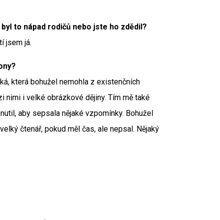
yl to nápad rodičů nebo jste ho zdědil?
tí jsem já.
lony?
ká, která bohužel nemohla z existenčních
i nimi i velké obrázkové dějiny. Tím mě také
 donutil, aby sepsala nějaké vzpomínky. Bohužel
 velký čtenář, pokud měl čas, ale nepsal. Nějaký