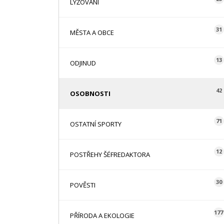
LYŽOVÁNÍ
31
MĚSTA A OBCE
13
ODJINUD
42
OSOBNOSTI
71
OSTATNÍ SPORTY
12
POSTŘEHY ŠÉFREDAKTORA
30
POVĚSTI
177
PŘÍRODA A EKOLOGIE