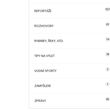
737
REPORTÁŽE
61
ROZHOVORY
14
RYBNÍKY, ŘEKY, ATD.
78
TIPY NA VÝLET
2
VODNÍ SPORTY
1
ZAMYŠLENÍ
85
ZPRÁVY