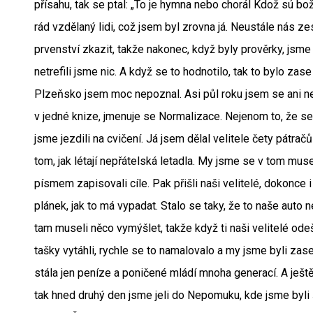
přísahu, tak se ptal: „To je hymna nebo chorál Kdož sú bo
rád vzdělaný lidi, což jsem byl zrovna já. Neustále nás z
prvenství zkazit, takže nakonec, když byly prověrky, jsme
netrefili jsme nic. A když se to hodnotilo, tak to bylo za
Plzeňsko jsem moc nepoznal. Asi půl roku jsem se ani n
v jedné knize, jmenuje se Normalizace. Nejenom to, že se ty
jsme jezdili na cvičení. Já jsem dělal velitele čety pátra
tom, jak létají nepřátelská letadla. My jsme se v tom muse
písmem zapisovali cíle. Pak přišli naši velitelé, dokonce i 
plánek, jak to má vypadat. Stalo se taky, že to naše auto
tam museli něco vymýšlet, takže když ti naši velitelé odeš
tašky vytáhli, rychle se to namalovalo a my jsme byli zas
stála jen peníze a poničené mládí mnoha generací. A ješt
tak hned druhý den jsme jeli do Nepomuku, kde jsme byli