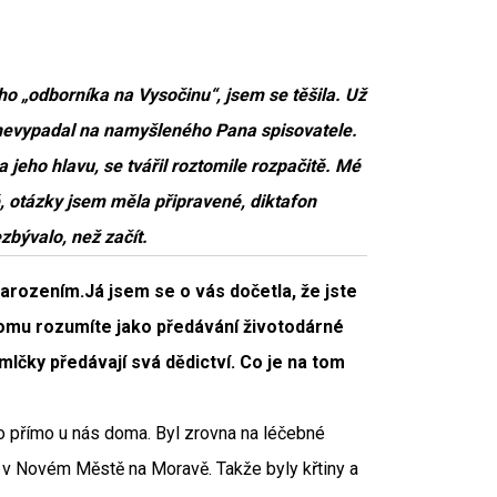
 „odborníka na Vysočinu“, jsem se těšila. Už
 nevypadal na namyšleného Pana spisovatele.
 jeho hlavu, se tvářil roztomile rozpačitě. Mé
, otázky jsem měla připravené, diktafon
bývalo, než začít.
arozením.Já jsem se o vás dočetla, že jste
tomu rozumíte jako předávání životodárné
 mlčky předávají svá dědictví. Co je na tom
o přímo u nás doma. Byl zrovna na léčebné
ci v Novém Městě na Moravě. Takže byly křtiny a