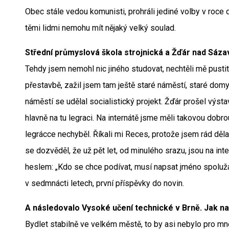
Obec stále vedou komunisti, prohráli jediné volby v roce
těmi lidmi nemohu mít nějaký velký soulad.
Střední průmyslová škola strojnická a Žďár nad Sáza
Tehdy jsem nemohl nic jiného studovat, nechtěli mě pust
přestavbě, zažil jsem tam ještě staré náměstí, staré dom
náměstí se udělal socialistický projekt. Žďár prošel výs
hlavně na tu legraci. Na internátě jsme měli takovou dobro
legrácce nechyběl. Říkali mi Reces, protože jsem rád dě
se dozvěděl, že už pět let, od minulého srazu, jsou na inte
heslem: „Kdo se chce podívat, musí napsat jméno spoluž
v sedmnácti letech, první příspěvky do novin.
A následovalo Vysoké učení technické v Brně. Jak n
Bydlet stabilně ve velkém městě, to by asi nebylo pro mn