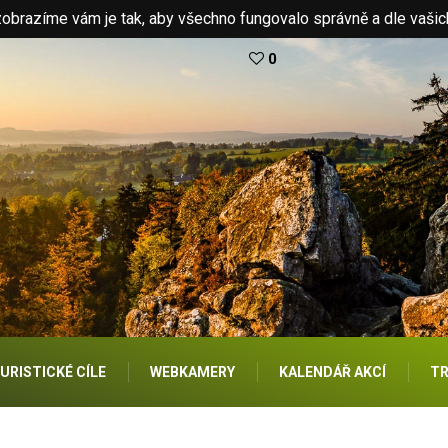
brazíme vám je tak, aby všechno fungovalo správně a dle vašic
0
URISTICKÉ CÍLE
WEBKAMERY
KALENDÁŘ AKCÍ
TR