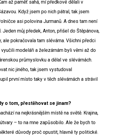
 Kam až paměť sahá, mí předkové dělali v
Sázavou. Když jsem po nich pátral, tak jsem
 Polničce asi polovina Jurmanů. A dnes tam není
cí. Jeden můj předek, Anton, přišel do Štěpánova,
y, ale pokračovala tam slévárna. Všichni předci
e vyučili modeláři a železárnám byli věrni až do
árenskou průmyslovku a dělal ve slévárnách.
vat nic jiného, tak jsem vystudoval
pil první místo taky v těch slévárnách a strávil
dy o tom, přestěhovat se jinam?
nachází na nejkrásnějším místě na světě. Krajina,
útvary – to na mne zapůsobilo. Ale že bych to
ěkteré důvody proč opustit, hlavně ty politické.