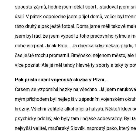
spoustu zájmů, hodně jsem dělal sport , studoval jsem 
úsilí. V pátek odpoledne jsem přijel domů, večer byl tréni
ráno druhý a pak ještě fotbal. Doma jsme měli takové mal
jsem byl rád, že jsem vypadl z toho pracovního rytmu a mě
době víc psal. Jinak Brno… Já dneska když někam přijdu, 
čas ještě trochu promarnil. Brněnsko, nejenom město, ale i
více poznat. Ale já měl tehdy hlavně ty sporty a taky ty p
Pak přišla roční vojenská služba v Plzni...
Časem se vzpomíná hezky na všechno. Já jsem narukoval k 
mým příchodem byl nejlepší v západním vojenském okruhu
hrozný. Všichni velitelé alkoholici a hulváti. Někteří kluci 
psychicky odolný, ale byly tam i nějaké sebevraždy. Byl t
nejvyšší velitel, maďarský Slovák, naprostý pako, který 