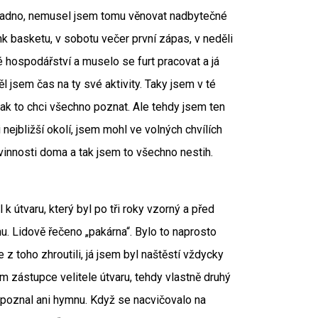
snadno, nemusel jsem tomu věnovat nadbytečné
nk basketu, v sobotu večer první zápas, v neděli
é hospodářství a muselo se furt pracovat a já
l jsem čas na ty své aktivity. Taky jsem v té
tak to chci všechno poznat. Ale tehdy jsem ten
 nejbližší okolí, jsem mohl ve volných chvílích
ovinnosti doma a tak jsem to všechno nestih.
útvaru, který byl po tři roky vzorný a před
. Lidově řečeno „pakárna“. Bylo to naprosto
se z toho zhroutili, já jsem byl naštěstí vždycky
am zástupce velitele útvaru, tehdy vlastně druhý
nepoznal ani hymnu. Když se nacvičovalo na