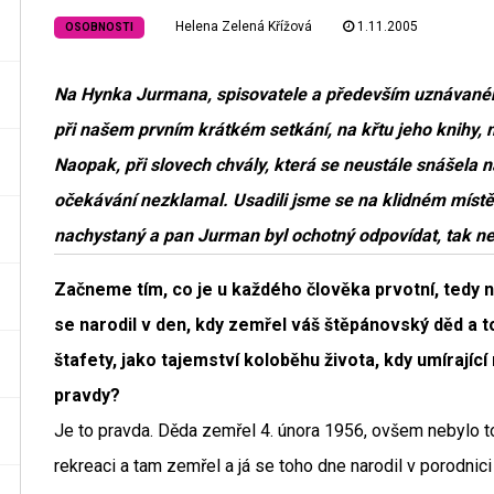
Helena Zelená Křížová
1.11.2005
OSOBNOSTI
Na Hynka Jurmana, spisovatele a především uznávaného
při našem prvním krátkém setkání, na křtu jeho knihy,
Naopak, při slovech chvály, která se neustále snášela na
očekávání nezklamal. Usadili jsme se na klidném místě
nachystaný a pan Jurman byl ochotný odpovídat, tak nez
Začneme tím, co je u každého člověka prvotní, tedy n
se narodil v den, kdy zemřel váš štěpánovský děd a 
štafety, jako tajemství koloběhu života, kdy umírající
pravdy?
Je to pravda. Děda zemřel 4. února 1956, ovšem nebylo t
rekreaci a tam zemřel a já se toho dne narodil v porodni