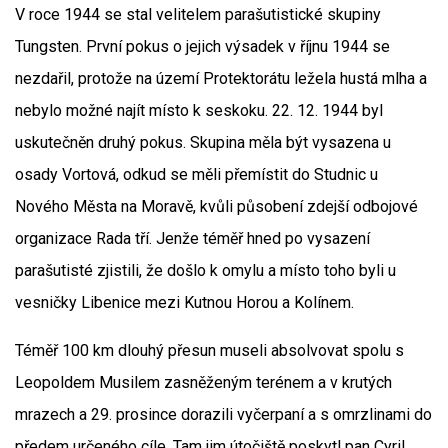
V roce 1944 se stal velitelem parašutistické skupiny
Tungsten. První pokus o jejich výsadek v říjnu 1944 se
nezdařil, protože na území Protektorátu ležela hustá mlha a
nebylo možné najít místo k seskoku. 22. 12. 1944 byl
uskutečněn druhý pokus. Skupina měla být vysazena u
osady Vortová, odkud se měli přemístit do Studnic u
Nového Města na Moravě, kvůli působení zdejší odbojové
organizace Rada tří. Jenže téměř hned po vysazení
parašutisté zjistili, že došlo k omylu a místo toho byli u
vesničky Libenice mezi Kutnou Horou a Kolínem.
Téměř 100 km dlouhý přesun museli absolvovat spolu s
Leopoldem Musilem zasněženým terénem a v krutých
mrazech a 29. prosince dorazili vyčerpaní a s omrzlinami do
předem určeného cíle. Tam jim útočiště poskytl pan Cyril