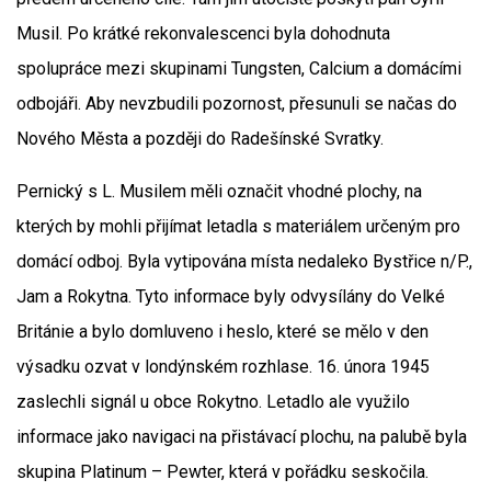
Musil. Po krátké rekonvalescenci byla dohodnuta
spolupráce mezi skupinami Tungsten, Calcium a domácími
odbojáři. Aby nevzbudili pozornost, přesunuli se načas do
Nového Města a později do Radešínské Svratky.
Pernický s L. Musilem měli označit vhodné plochy, na
kterých by mohli přijímat letadla s materiálem určeným pro
domácí odboj. Byla vytipována místa nedaleko Bystřice n/P.,
Jam a Rokytna. Tyto informace byly odvysílány do Velké
Británie a bylo domluveno i heslo, které se mělo v den
výsadku ozvat v londýnském rozhlase. 16. února 1945
zaslechli signál u obce Rokytno. Letadlo ale využilo
informace jako navigaci na přistávací plochu, na palubě byla
skupina Platinum – Pewter, která v pořádku seskočila.