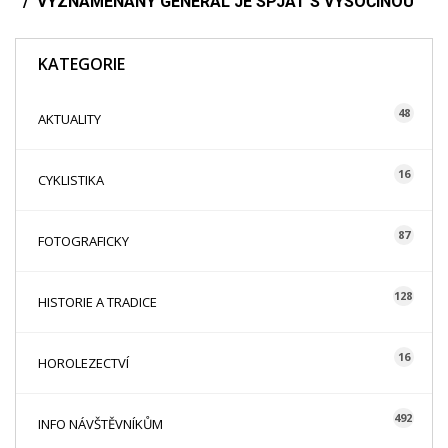
VYZNAMENANÝ GENERÁL JE SPJAT S VYSOČINOU
KATEGORIE
48
AKTUALITY
16
CYKLISTIKA
87
FOTOGRAFICKY
128
HISTORIE A TRADICE
16
HOROLEZECTVÍ
492
INFO NÁVŠTĚVNÍKŮM