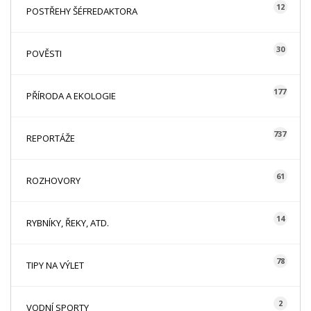
12
POSTŘEHY ŠÉFREDAKTORA
30
POVĚSTI
177
PŘÍRODA A EKOLOGIE
737
REPORTÁŽE
61
ROZHOVORY
14
RYBNÍKY, ŘEKY, ATD.
78
TIPY NA VÝLET
2
VODNÍ SPORTY