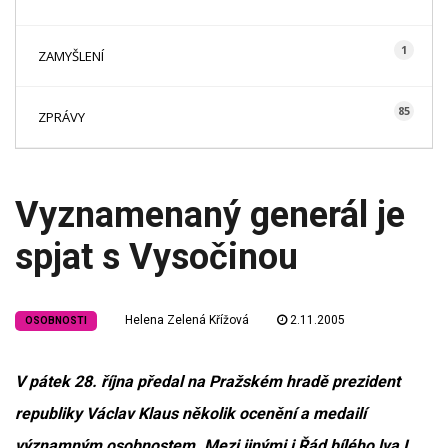
1
ZAMYŠLENÍ
85
ZPRÁVY
Vyznamenaný generál je
spjat s Vysočinou
Helena Zelená Křížová
2.11.2005
OSOBNOSTI
V pátek 28. října předal na Pražském hradě prezident
republiky Václav Klaus několik ocenění a medailí
významným osobnostem. Mezi jinými i Řád bílého lva I.