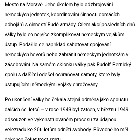
Město na Moravě. Jeho úkolem bylo odzbrojování
německých jednotek, koordinování činnosti domácích
odbojářů s činností Rudé armády. Cílem akcí posledních dnů
války bylo co nejvíce zkomplikovat německým vojákům
ústup. Podařilo se například sabotovat spojování
německých hovorů nebo zabránit německým jednotkám v
zásobování. Na samém sklonku války pak Rudolf Pernický
spolu s dalšími odešel ochraňovat samoty, které byly
ustupujícími německými vojáky ohrožovány.
Po ukončení války ho čekala stejná odměna jako spoustu
dalších čs. letců – v roce 1948 byl zatčen, v březnu 1949
odsouzen ve vykonstruovaném procesu za údajnou
velezradu ke 20ti letům odnětí svobody. Původně ho měl
dokonce čekat trest smrti.