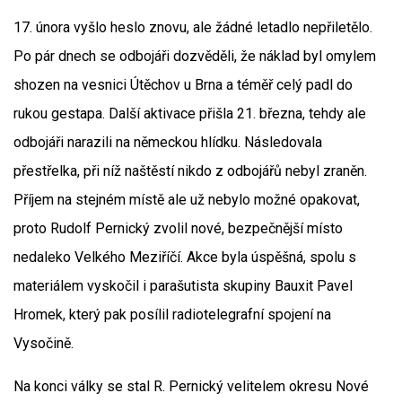
17. února vyšlo heslo znovu, ale žádné letadlo nepřiletělo.
Po pár dnech se odbojáři dozvěděli, že náklad byl omylem
shozen na vesnici Útěchov u Brna a téměř celý padl do
rukou gestapa. Další aktivace přišla 21. března, tehdy ale
odbojáři narazili na německou hlídku. Následovala
přestřelka, při níž naštěstí nikdo z odbojářů nebyl zraněn.
Příjem na stejném místě ale už nebylo možné opakovat,
proto Rudolf Pernický zvolil nové, bezpečnější místo
nedaleko Velkého Meziříčí. Akce byla úspěšná, spolu s
materiálem vyskočil i parašutista skupiny Bauxit Pavel
Hromek, který pak posílil radiotelegrafní spojení na
Vysočině.
Na konci války se stal R. Pernický velitelem okresu Nové