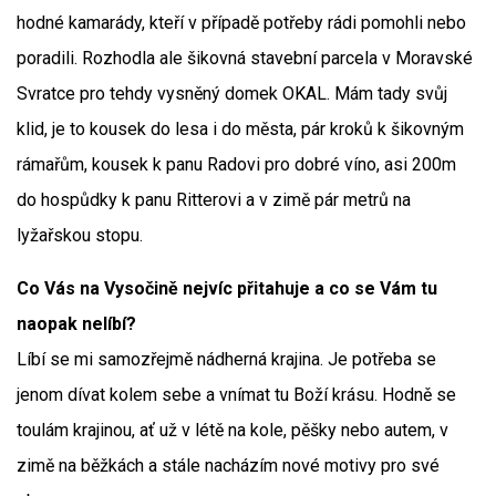
hodné kamarády, kteří v případě potřeby rádi pomohli nebo
poradili. Rozhodla ale šikovná stavební parcela v Moravské
Svratce pro tehdy vysněný domek OKAL. Mám tady svůj
klid, je to kousek do lesa i do města, pár kroků k šikovným
rámařům, kousek k panu Radovi pro dobré víno, asi 200m
do hospůdky k panu Ritterovi a v zimě pár metrů na
lyžařskou stopu.
Co Vás na Vysočině nejvíc přitahuje a co se Vám tu
naopak nelíbí?
Líbí se mi samozřejmě nádherná krajina. Je potřeba se
jenom dívat kolem sebe a vnímat tu Boží krásu. Hodně se
toulám krajinou, ať už v létě na kole, pěšky nebo autem, v
zimě na běžkách a stále nacházím nové motivy pro své