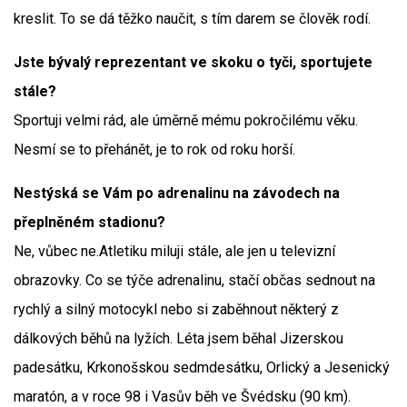
kreslit. To se dá těžko naučit, s tím darem se člověk rodí.
Jste bývalý reprezentant ve skoku o tyči, sportujete
stále?
Sportuji velmi rád, ale úměrně mému pokročilému věku.
Nesmí se to přehánět, je to rok od roku horší.
Nestýská se Vám po adrenalinu na závodech na
přeplněném stadionu?
Ne, vůbec ne.Atletiku miluji stále, ale jen u televizní
obrazovky. Co se týče adrenalinu, stačí občas sednout na
rychlý a silný motocykl nebo si zaběhnout některý z
dálkových běhů na lyžích. Léta jsem běhal Jizerskou
padesátku, Krkonošskou sedmdesátku, Orlický a Jesenický
maratón, a v roce 98 i Vasův běh ve Švédsku (90 km).