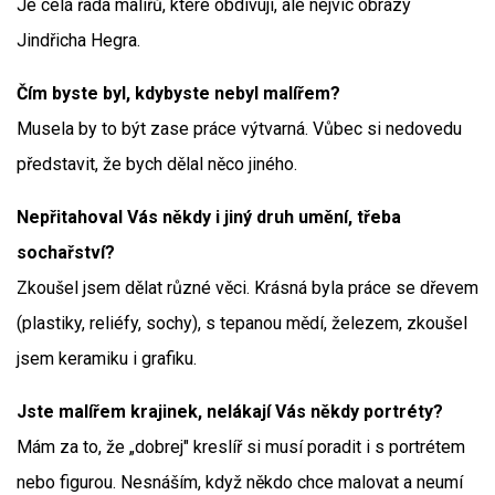
Je celá řada malířů, které obdivuji, ale nejvíc obrazy
Jindřicha Hegra.
Čím byste byl, kdybyste nebyl malířem?
Musela by to být zase práce výtvarná. Vůbec si nedovedu
představit, že bych dělal něco jiného.
Nepřitahoval Vás někdy i jiný druh umění, třeba
sochařství?
Zkoušel jsem dělat různé věci. Krásná byla práce se dřevem
(plastiky, reliéfy, sochy), s tepanou mědí, železem, zkoušel
jsem keramiku i grafiku.
Jste malířem krajinek, nelákají Vás někdy portréty?
Mám za to, že „dobrej" kreslíř si musí poradit i s portrétem
nebo figurou. Nesnáším, když někdo chce malovat a neumí