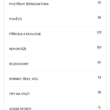
12
POSTŘEHY ŠÉFREDAKTORA
30
POVĚSTI
177
PŘÍRODA A EKOLOGIE
737
REPORTÁŽE
61
ROZHOVORY
14
RYBNÍKY, ŘEKY, ATD.
78
TIPY NA VÝLET
2
VODNÍ SPORTY