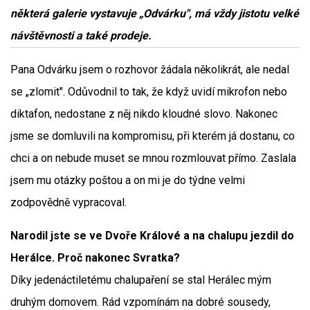
některá galerie vystavuje „Odvárku", má vždy jistotu velké
návštěvnosti a také prodeje.
Pana Odvárku jsem o rozhovor žádala několikrát, ale nedal
se „zlomit". Odůvodnil to tak, že když uvidí mikrofon nebo
diktafon, nedostane z něj nikdo kloudné slovo. Nakonec
jsme se domluvili na kompromisu, při kterém já dostanu, co
chci a on nebude muset se mnou rozmlouvat přímo. Zaslala
jsem mu otázky poštou a on mi je do týdne velmi
zodpovědně vypracoval.
Narodil jste se ve Dvoře Králové a na chalupu jezdil do
Herálce. Proč nakonec Svratka?
Díky jedenáctiletému chalupaření se stal Herálec mým
druhým domovem. Rád vzpomínám na dobré sousedy,