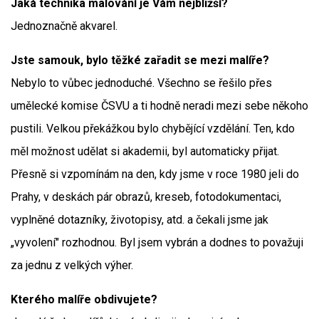
Jaká technika malování je Vám nejbližší?
Jednoznačně akvarel.
Jste samouk, bylo těžké zařadit se mezi malíře?
Nebylo to vůbec jednoduché. Všechno se řešilo přes
umělecké komise ČSVU a ti hodně neradi mezi sebe někoho
pustili. Velkou překážkou bylo chybějící vzdělání. Ten, kdo
měl možnost udělat si akademii, byl automaticky přijat.
Přesně si vzpomínám na den, kdy jsme v roce 1980 jeli do
Prahy, v deskách pár obrazů, kreseb, fotodokumentaci,
vyplněné dotazníky, životopisy, atd. a čekali jsme jak
„vyvolení" rozhodnou. Byl jsem vybrán a dodnes to považuji
za jednu z velkých výher.
Kterého malíře obdivujete?