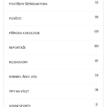
12
POSTŘEHY ŠÉFREDAKTORA
30
POVĚSTI
177
PŘÍRODA A EKOLOGIE
737
REPORTÁŽE
61
ROZHOVORY
14
RYBNÍKY, ŘEKY, ATD.
78
TIPY NA VÝLET
2
VODNÍ SPORTY