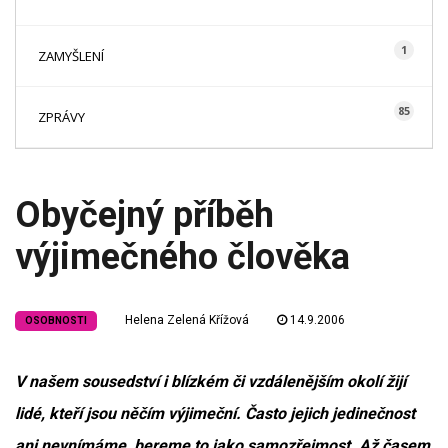
1
ZAMYŠLENÍ
85
ZPRÁVY
Obyčejný příběh
výjimečného člověka
Helena Zelená Křížová
14.9.2006
OSOBNOSTI
V našem sousedství i blízkém či vzdálenějším okolí žijí
lidé, kteří jsou něčím výjimeční. Často jejich jedinečnost
ani nevnímáme, bereme to jako samozřejmost. Až časem