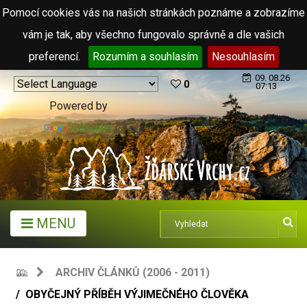
Pomocí cookies vás na našich stránkách poznáme a zobrazíme
vám je tak, aby všechno fungovalo správně a dle vašich
preferencí.
Rozumím a souhlasím
Nesouhlasím
09. 08.26
0
07:13
Powered by
Translate
MENU
ARCHIV ČLÁNKŮ (2006 - 2011)
OBYČEJNÝ PŘÍBĚH VÝJIMEČNÉHO ČLOVĚKA