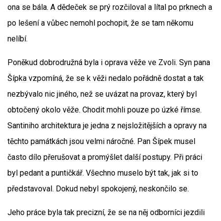
ona se bála. A dědeček se prý rozčiloval a lítal po prknech a
po lešení a vůbec nemohl pochopit, že se tam někomu
nelíbí.
Poněkud dobrodružná byla i oprava věže ve Zvoli. Syn pana
Šípka vzpomíná, že se k věži nedalo pořádně dostat a tak
nezbývalo nic jiného, než se uvázat na provaz, který byl
obtočený okolo věže. Chodit mohli pouze po úzké římse.
Santiniho architektura je jedna z nejsložitějších a opravy na
těchto památkách jsou velmi náročné. Pan Šípek musel
často dílo přerušovat a promýšlet další postupy. Při práci
byl pedant a puntičkář. Všechno muselo být tak, jak si to
představoval. Dokud nebyl spokojený, neskončilo se.
Jeho práce byla tak precizní, že se na něj odborníci jezdili