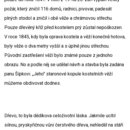
požár, který zničil 116 domů, radnici, pivovar, padesát
plných stodol a zničil i obě věže a chrámovou střechu.
Pouze dřevěný kříž před kostelem prý zůstal nepoškozen.
V roce 1845, kdy byla oprava kostela a věží konečně hotova,
byly věže o dva metry vyšší a s úplně jinou střechou.
Původní zastřešení věží bylo známé pouze z jednoho
obrazu. No a podle něj se udělal návrh a stavba byla zadána
panu Šípkovi. „Jeho" staronové kopule kostelních věží
můžeme obdivovat dodnes.
Dřevo, to byla dědíkova celoživotní láska. Jakmile ucítil
silnou, pryskyřičnou vůni čerstvého dřeva, nehleděl na stáří