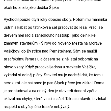
okolí ho znalo jako dědíka Šípka.
Vychodil pouze čtyři roky obecné školy. Potom mu maminka
ustřihla kabát po tatínkovi a šel pracovat do lesa. Práci se
dřevem měl rád a zanedlouho nastoupil jako dělník ke
známým stavitelům - Šírovi do Nového Města na Moravě,
Vašíčkovi do Bystřice nad Pernštejnem. Sám se naučil
tesařskému řemeslu a časem se z něj stal odborník na
slovo vzatý. Když pracoval jednou u stavitele Vašíčka,
vyžádal si od něj plány. Stavitel mu je nechtěl dát, že tomu
nerozumí, ale nakonec je pan Šípek přece jen získal. Doma
je prostudoval a na druhý den je staviteli donesl zpět a
ukázal mu chyby, které v nich našel. Tak si u stavitele získal
respekt u obyčejného tesaře nebývalý.