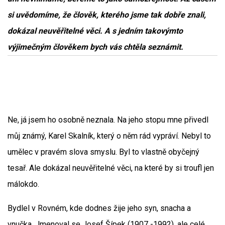
si uvědomíme, že člověk, kterého jsme tak dobře znali,
dokázal neuvěřitelné věci. A s jedním takovýmto
výjimečným člověkem bych vás chtěla seznámit.
Ne, já jsem ho osobně neznala. Na jeho stopu mne přivedl
můj známý, Karel Skalník, který o něm rád vypráví. Nebyl to
umělec v pravém slova smyslu. Byl to vlastně obyčejný
tesař. Ale dokázal neuvěřitelné věci, na které by si troufl jen
málokdo.
Bydlel v Rovném, kde dodnes žije jeho syn, snacha a
vnučka. Jmenoval se Josef Šípek (1907 -1992), ale celé