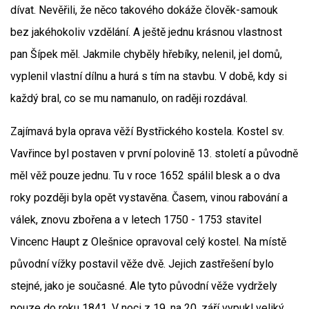
dívat. Nevěřili, že něco takového dokáže člověk-samouk
bez jakéhokoliv vzdělání. A ještě jednu krásnou vlastnost
pan Šípek měl. Jakmile chyběly hřebíky, nelenil, jel domů,
vyplenil vlastní dílnu a hurá s tím na stavbu. V době, kdy si
každý bral, co se mu namanulo, on raději rozdával.
Zajímavá byla oprava věží Bystřického kostela. Kostel sv.
Vavřince byl postaven v první polovině 13. století a původně
měl věž pouze jednu. Tu v roce 1652 spálil blesk a o dva
roky později byla opět vystavěna. Časem, vinou rabování a
válek, znovu zbořena a v letech 1750 - 1753 stavitel
Vincenc Haupt z Olešnice opravoval celý kostel. Na místě
původní vížky postavil věže dvě. Jejich zastřešení bylo
stejné, jako je současné. Ale tyto původní věže vydržely
pouze do roku 1841. V noci z 19. na 20. září vypukl veliký