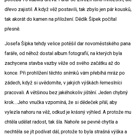
dřevo zajistil. A když věž postavili, tak zbylo jen pár kousků,
tak akorát do kamen na přiložení. Dědík Šípek počítal
přesně.
Josefa Šípka tehdy velice potěšil dar novoměstského pana
faráře, od něhož dostal album fotografií, na kterých byla
zachycena stavba vazby věže od svého začátku až do
konce. Při prohlížení těchto snímků vám přebíhá mráz po
zádech, když si uvědomíte, v jakých výškách řemeslníci
pracovali. A většinou bez jakéhokoliv jištění. Jeden chybný
krok....Jeho vnučka vzpomíná, že si dědeček přál, aby
vylezla nahoru na věž, odkud je krásný výhled. A protože mu
chtěla udělat radost, tak šla. Nahoře se pevně chytla a
nechtěla se jít podívat dál, protože to byla strašná výška a