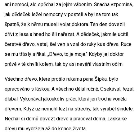
ani nemoci, ale spěchal za jejím vábením. Snacha vzpomíná,
jak dědeček ležel nemocný v posteli a byl na tom tak
špatně, že k němu museli volat doktora. Ten den dovezli
dříví z lesa a hned ho šli nařezat. A dědeček, jakmile ucítil
čerstvé dřevo, vstal, šel ven a vzal do ruky kus dřeva. Ruce
se mu třásly a říkal. „Dřevo, to je moje." Kdyby jel doktor
právě v té chvíli kolem, tak by asi nevěřil vlastním očím.
Všechno dřevo, které prošlo rukama pana Šípka, bylo
opracováno s láskou. A všechno dělal ručně. Osekával, řezal,
dlabal. Vykonával jakoukoliv práci, která jen trochu voněla
dřevem. Když už nemohl lézt na střechy, tak vyráběl šindele.
Nechal si domů dovézt dřevo a pracoval doma. Láska ke
dřevu mu vydržela až do konce života.