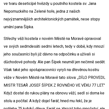
ve tvaru deseticípé hvězdy u poutního kostela sv. Jana
Nepomuckého na Zelené hoře, jedna z našich
nejvýznamnějších architektonických památek, nese stopy
umění pana Šípka.
Střechy věží kostela v novém Městě na Moravě opravoval
ve svých sedmdesáti sedmi letech, tedy v době, kdy mnozí
jeho současníci byli již dávno na odpočinku a užívali si
důchodové pohody. Ale pan Šípek neuměl jen nečinně sedět.
Však také jeho spolupracovníci vyryli na dřevěnou kostru
věže v Novém Městě na Moravě tato slova: „DÍLO PROVEDL
MISTR TESAŘ JOSEF ŠÍPEK Z ROVNÉHO VE VĚKU 77 LET."
Když dostal do rukou plány na obnovu věží, sedl si doma ke
stolu a počítal. A když dojel farář, hned mu řekl, že je
potřeba 75 kubíků dřeva. Farář se zhrozil toho množství, ale