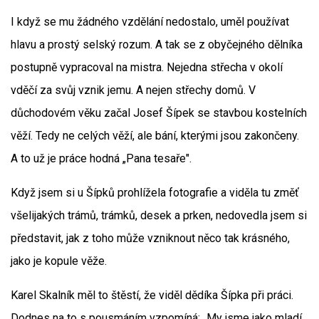
I když se mu žádného vzdělání nedostalo, uměl používat
hlavu a prostý selský rozum. A tak se z obyčejného dělníka
postupně vypracoval na mistra. Nejedna střecha v okolí
vděčí za svůj vznik jemu. A nejen střechy domů. V
důchodovém věku začal Josef Šípek se stavbou kostelních
věží. Tedy ne celých věží, ale bání, kterými jsou zakončeny.
A to už je práce hodná „Pana tesaře".
Když jsem si u Šípků prohlížela fotografie a viděla tu změť
všelijakých trámů, trámků, desek a prken, nedovedla jsem si
představit, jak z toho může vzniknout něco tak krásného,
jako je kopule věže.
Karel Skalník měl to štěstí, že viděl dědíka Šípka při práci.
Dodnes na to s pousmáním vzpomíná: „My jsme jako mladí