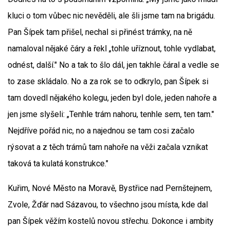
kluci o tom vůbec nic nevěděli, ale šli jsme tam na brigádu.
Pan Šípek tam přišel, nechal si přinést trámky, na ně
namaloval nějaké čáry a řekl „tohle uříznout, tohle vydlabat,
odnést, další." No a tak to šlo dál, jen takhle čáral a vedle se
to zase skládalo. No a za rok se to odkrylo, pan Šípek si
tam dovedl nějakého kolegu, jeden byl dole, jeden nahoře a
jen jsme slyšeli: „Tenhle trám nahoru, tenhle sem, ten tam."
Nejdříve pořád nic, no a najednou se tam cosi začalo
rýsovat a z těch trámů tam nahoře na věži začala vznikat
taková ta kulatá konstrukce."
Kuřim, Nové Město na Moravě, Bystřice nad Pernštejnem,
Zvole, Žďár nad Sázavou, to všechno jsou místa, kde dal
pan Šípek věžím kostelů novou střechu. Dokonce i ambity