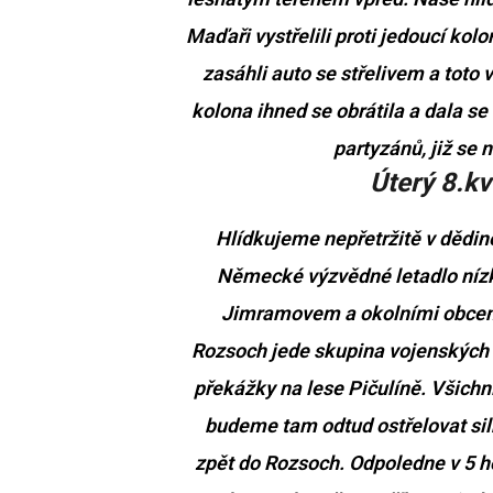
Maďaři vystřelili proti jedoucí ko
zasáhli auto se střelivem a toto 
kolona ihned se obrátila a dala s
partyzánů, již se 
Úterý 8.kv
Hlídkujeme nepřetržitě v dědině
Německé výzvědné letadlo níz
Jimramovem a okolními obcemi
Rozsoch jede skupina vojenských a
překážky na lese Pičulíně. Všichn
budeme tam odtud ostřelovat siln
zpět do Rozsoch. Odpoledne v 5 h