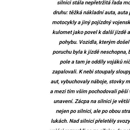
silnici stála nepřetržitá řada 
druhu: těžká nákladní auta, auta 
motocykly a jiný pojízdný vojensk
kulomet jako povel k další jízdě 
pohybu. Vozidla, kterým došel 
poruchu byla k jízdě neschopna, b
pole a tam je oddíly vojáků ni
zapalovali. K nebi stoupaly sloup
aut, vybuchovaly náboje, stovky m
a mezi tím vším pochodovali pěší v
unavení. Zácpa na silnici je větší 
nejen po silnici, ale po obou str
lukách. Nad silnicí přeletěly svoz