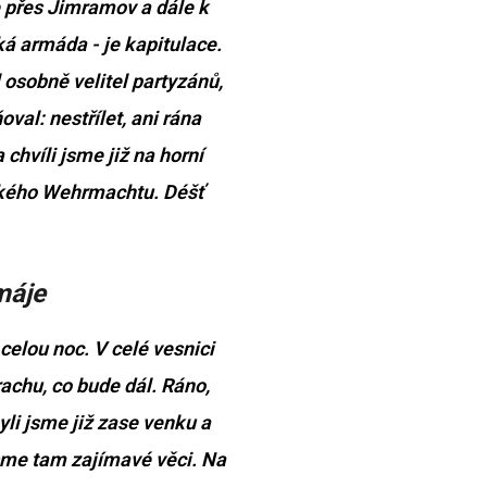
e přes Jimramov a dále k
 armáda - je kapitulace.
 osobně velitel partyzánů,
al: nestřílet, ani rána
 chvíli jsme již na horní
eckého Wehrmachtu. Déšť
máje
elou noc. V celé vesnici
achu, co bude dál. Ráno,
yli jsme již zase venku a
i jsme tam zajímavé věci. Na