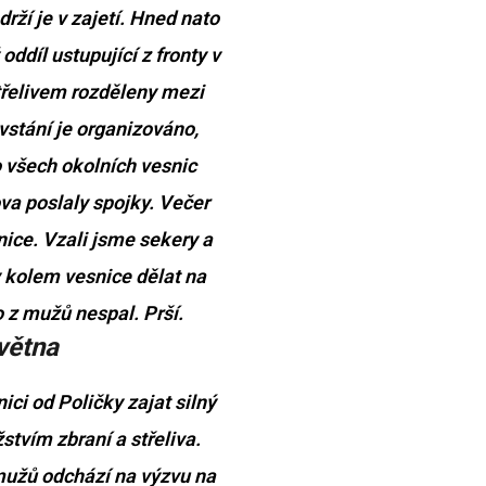
rží je v zajetí. Hned nato
ddíl ustupující z fronty v
třelivem rozděleny mezi
stání je organizováno,
Do všech okolních vesnic
a poslaly spojky. Večer
ice. Vzali jsme sekery a
y kolem vesnice dělat na
o z mužů nespal. Prší.
větna
ci od Poličky zajat silný
tvím zbraní a střeliva.
mužů odchází na výzvu na