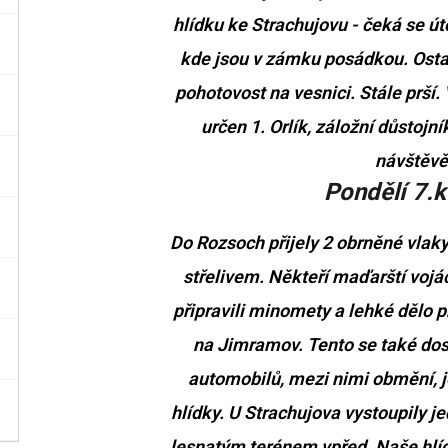
hlídku ke Strachujovu - čeká se ú
kde jsou v zámku posádkou. Osta
pohotovost na vesnici. Stále prší. 
určen 1. Orlík, záložní důstojní
návštěvě
Pondělí 7.k
Do Rozsoch přijely 2 obrněné vlaky
střelivem. Někteří maďarští vojáci
připravili minomety a lehké dělo 
na Jimramov. Tento se také dost
automobilů, mezi nimi obmění, j
hlídky. U Strachujova vystoupily j
lesnatým terénem vpřed. Naše hlíd