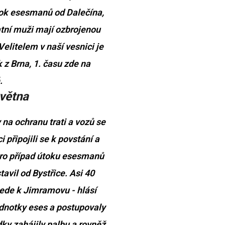
tok esesmanů od Dalečína,
tní muži mají ozbrojenou
Velitelem v naší vesnici je
k z Brna, 1. času zde na
.
větna
 na ochranu trati a vozů se
 připojili se k povstání a
pro případ útoku esesmanů
avil od Bystřice. Asi 40
ede k Jimramovu - hlásí
ednotky eses a postupovaly
ky zahájily palbu a rovněž