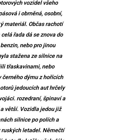
motorových vozidel všeho
pásová i obrněná, osobní,
ý materiál. Občas rachotí
a celá řada dá se znova do
benzin, nebo pro jinou
yla stažena ze silnice na
čili třaskavinami, nebo
y černého dýmu z hořících
otorů jedoucích aut hrčely
ojáci. rozedraní, špinaví a
a větší. Vozidla jedou již
anách silnice po polích a
y ruských letadel. Němečtí