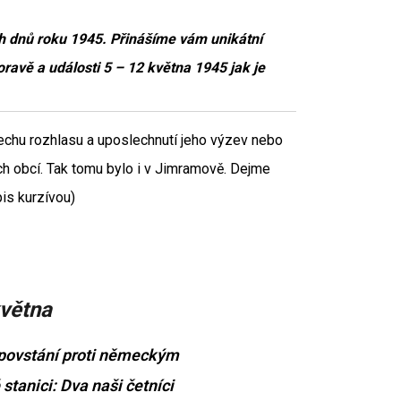
ch dnů roku 1945. Přinášíme vám unikátní
ravě a události 5 – 12 května 1945 jak je
lechu rozhlasu a uposlechnutí jeho výzev nebo
ch obcí. Tak tomu bylo i v Jimramově. Dejme
is kurzívou)
května
povstání proti německým
stanici: Dva naši četníci