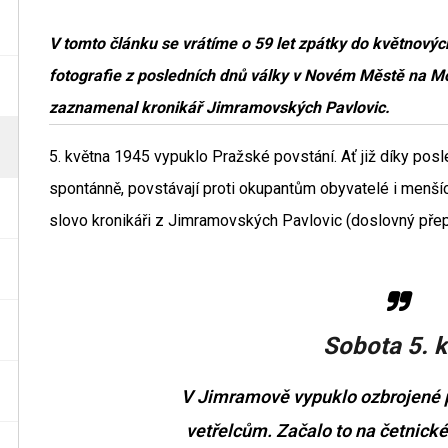
V tomto článku se vrátíme o 59 let zpátky do květnový
fotografie z posledních dnů války v Novém Městě na Mo
zaznamenal kronikář Jimramovských Pavlovic.
5. května 1945 vypuklo Pražské povstání. Ať již díky pos
spontánně, povstávají proti okupantům obyvatelé i menší
slovo kronikáři z Jimramovských Pavlovic (doslovný přep
Sobota 5. 
V Jimramově vypuklo ozbrojené 
vetřelcům. Začalo to na četnické 