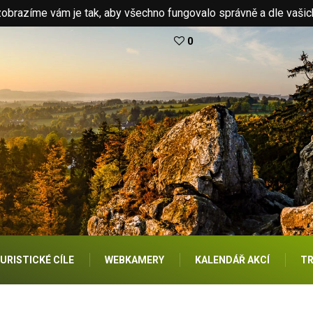
brazíme vám je tak, aby všechno fungovalo správně a dle vašic
0
URISTICKÉ CÍLE
WEBKAMERY
KALENDÁŘ AKCÍ
TR