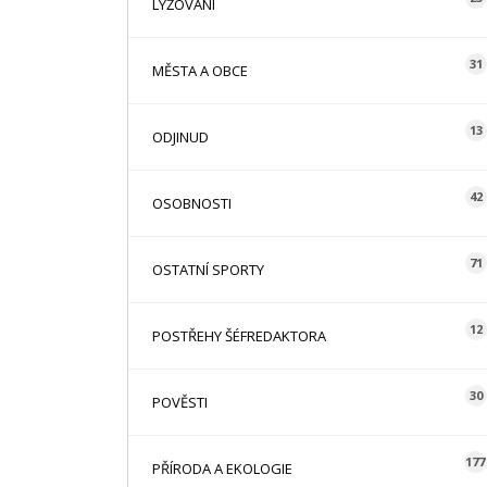
LYŽOVÁNÍ
31
MĚSTA A OBCE
13
ODJINUD
42
OSOBNOSTI
71
OSTATNÍ SPORTY
12
POSTŘEHY ŠÉFREDAKTORA
30
POVĚSTI
177
PŘÍRODA A EKOLOGIE