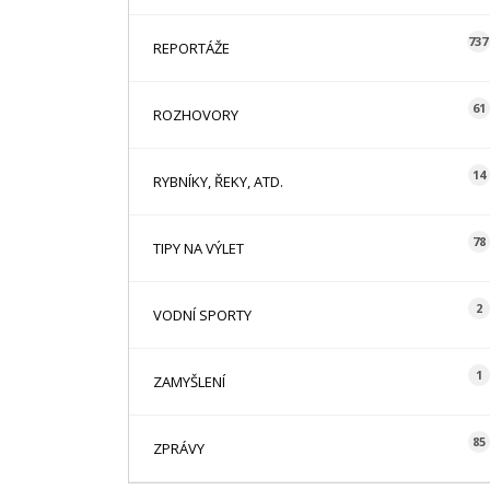
737
REPORTÁŽE
61
ROZHOVORY
14
RYBNÍKY, ŘEKY, ATD.
78
TIPY NA VÝLET
2
VODNÍ SPORTY
1
ZAMYŠLENÍ
85
ZPRÁVY