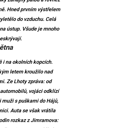
loně. Hned prvním výstřelem
vyletělo do vzduchu. Celá
e na ústup. Všude je mnoho
neskrývají.
ětna
 i na okolních kopcích.
kým letem kroužilo nad
. Ze Lhoty zpráva: od
utomobilů, vojáci odklízí
i muži s puškami do Hájů,
ici. Auta se však vrátila
odin rozkaz z Jimramova: