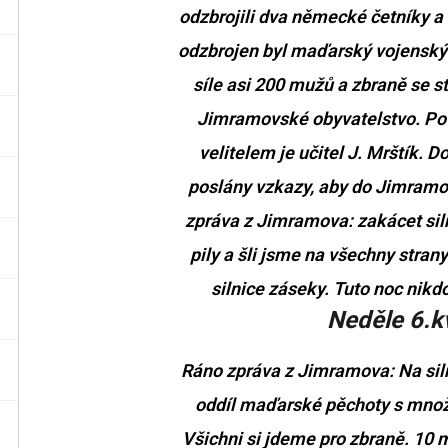
odzbrojili dva německé četníky a d
odzbrojen byl maďarský vojenský o
síle asi 200 mužů a zbraně se s
Jimramovské obyvatelstvo. Pov
velitelem je učitel J. Mrštík. 
poslány vzkazy, aby do Jimramov
zpráva z Jimramova: zakácet siln
pily a šli jsme na všechny stran
silnice záseky. Tuto noc nikd
Neděle 6.k
Ráno zpráva z Jimramova: Na silni
oddíl maďarské pěchoty s množs
Všichni si jdeme pro zbraně. 10 