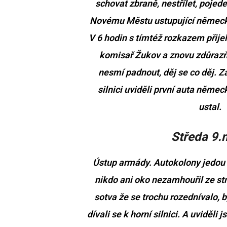
schovat zbraně, nestřílet, pojed
Novému Městu ustupující německá
V 6 hodin s tímtéž rozkazem přijel
komisař Žukov a znovu zdůrazňov
nesmí padnout, děj se co děj. Za
silnici uviděli první auta něm
ustal.
Středa 9.
Ústup armády. Autokolony jedou c
nikdo ani oko nezamhouřil ze str
sotva že se trochu rozednívalo, b
dívali se k horní silnici. A uviděl