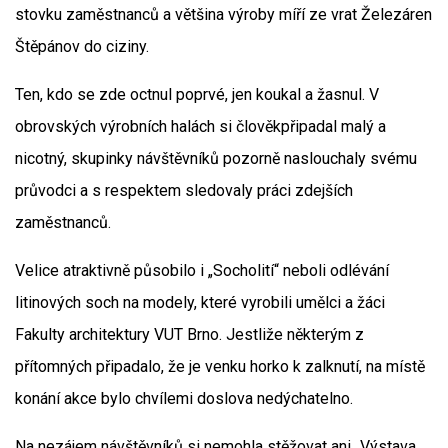
stovku zaměstnanců a většina výroby míří ze vrat Železáren
Štěpánov do ciziny.
Ten, kdo se zde octnul poprvé, jen koukal a žasnul. V
obrovských výrobních halách si člověkpřipadal malý a
nicotný, skupinky návštěvníků pozorně naslouchaly svému
průvodci a s respektem sledovaly práci zdejších
zaměstnanců.
Velice atraktivně působilo i „Socholití“ neboli odlévání
litinových soch na modely, které vyrobili umělci a žáci
Fakulty architektury VUT Brno. Jestliže některým z
přítomných připadalo, že je venku horko k zalknutí, na místě
konání akce bylo chvílemi doslova nedýchatelno.
Na nezájem návštěvníků si nemohla stěžovat ani „Výstava