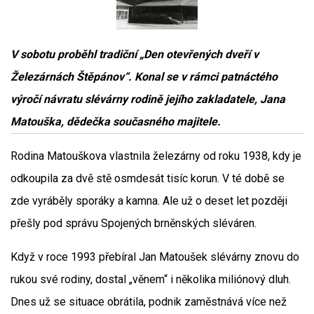
V sobotu proběhl tradiční „Den otevřených dveří v
Železárnách Štěpánov“. Konal se v rámci patnáctého
výročí návratu slévárny rodině jejího zakladatele, Jana
Matouška, dědečka současného majitele.
Rodina Matouškova vlastnila železárny od roku 1938, kdy je
odkoupila za dvě stě osmdesát tisíc korun. V té době se
zde vyráběly sporáky a kamna. Ale už o deset let později
přešly pod správu Spojených brněnských sléváren.
Když v roce 1993 přebíral Jan Matoušek slévárny znovu do
rukou své rodiny, dostal „věnem“ i několika miliónový dluh.
Dnes už se situace obrátila, podnik zaměstnává více než