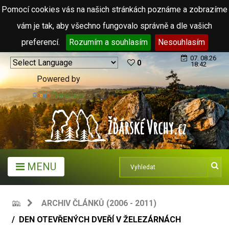
Pomocí cookies vás na našich stránkách poznáme a zobrazíme
vám je tak, aby všechno fungovalo správně a dle vašich
preferencí.
Rozumím a souhlasím
Nesouhlasím
07. 08.26
0
18:42
Powered by
Translate
MENU
ARCHIV ČLÁNKŮ (2006 - 2011)
DEN OTEVŘENÝCH DVEŘÍ V ŽELEZÁRNÁCH