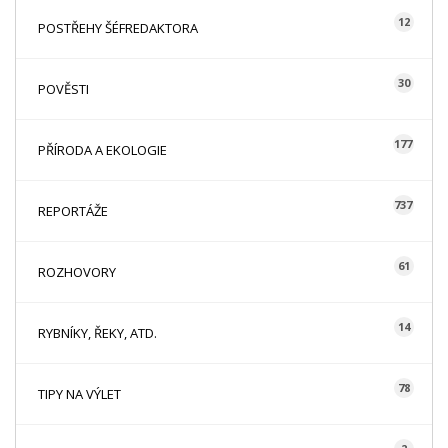
12
POSTŘEHY ŠÉFREDAKTORA
30
POVĚSTI
177
PŘÍRODA A EKOLOGIE
737
REPORTÁŽE
61
ROZHOVORY
14
RYBNÍKY, ŘEKY, ATD.
78
TIPY NA VÝLET