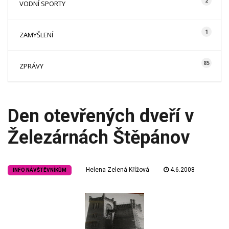
2
VODNÍ SPORTY
1
ZAMYŠLENÍ
85
ZPRÁVY
Den otevřených dveří v
Železárnách Štěpánov
Helena Zelená Křížová
4.6.2008
INFO NÁVŠTĚVNÍKŮM