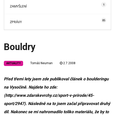
1
ZAMYŠLENÍ
85
ZPRÁVY
Bouldry
Tomáš Neuman
2.7.2008
AKTUALITY
Před třemi lety jsem zde publikoval článek o boulderingu
na Vysočině. Najdete ho zde:
(http://www.zdarskevrchy.cz/sport-v-prirode/45-
sport/2947). Následně na to jsem začal připravovat druhý
díl. Nakonec se mi nahromadilo toliko materiálu, že by to