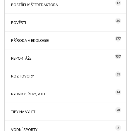
12
POSTŘEHY ŠÉFREDAKTORA
30
POVĚSTI
177
PŘÍRODA A EKOLOGIE
737
REPORTÁŽE
61
ROZHOVORY
14
RYBNÍKY, ŘEKY, ATD.
78
TIPY NA VÝLET
2
VODNÍ SPORTY