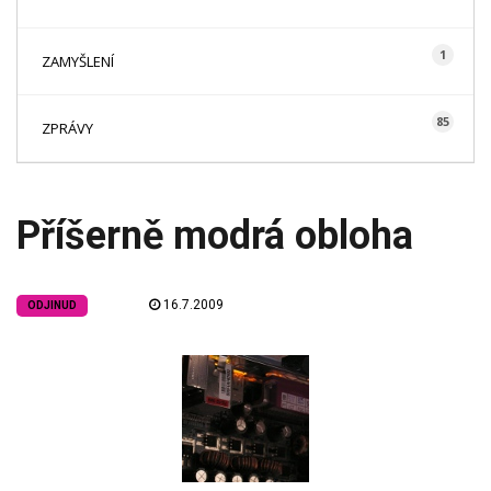
1
ZAMYŠLENÍ
85
ZPRÁVY
Příšerně modrá obloha
16.7.2009
ODJINUD