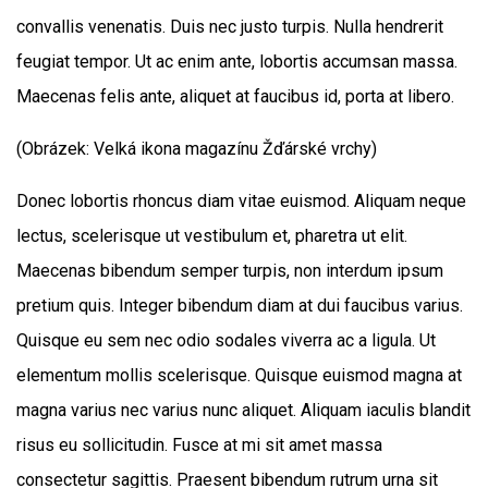
convallis venenatis. Duis nec justo turpis. Nulla hendrerit
feugiat tempor. Ut ac enim ante, lobortis accumsan massa.
Maecenas felis ante, aliquet at faucibus id, porta at libero.
(Obrázek: Velká ikona magazínu Žďárské vrchy)
Donec lobortis rhoncus diam vitae euismod. Aliquam neque
lectus, scelerisque ut vestibulum et, pharetra ut elit.
Maecenas bibendum semper turpis, non interdum ipsum
pretium quis. Integer bibendum diam at dui faucibus varius.
Quisque eu sem nec odio sodales viverra ac a ligula. Ut
elementum mollis scelerisque. Quisque euismod magna at
magna varius nec varius nunc aliquet. Aliquam iaculis blandit
risus eu sollicitudin. Fusce at mi sit amet massa
consectetur sagittis. Praesent bibendum rutrum urna sit