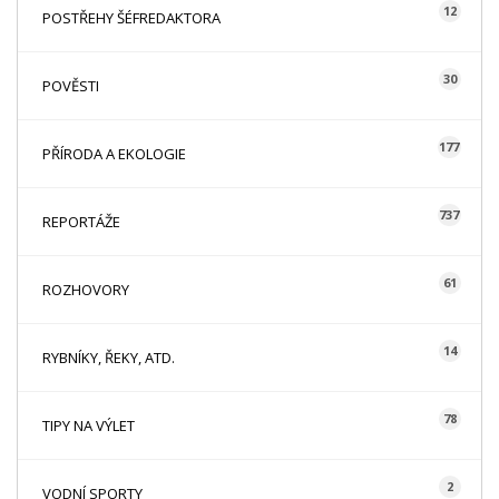
12
POSTŘEHY ŠÉFREDAKTORA
30
POVĚSTI
177
PŘÍRODA A EKOLOGIE
737
REPORTÁŽE
61
ROZHOVORY
14
RYBNÍKY, ŘEKY, ATD.
78
TIPY NA VÝLET
2
VODNÍ SPORTY