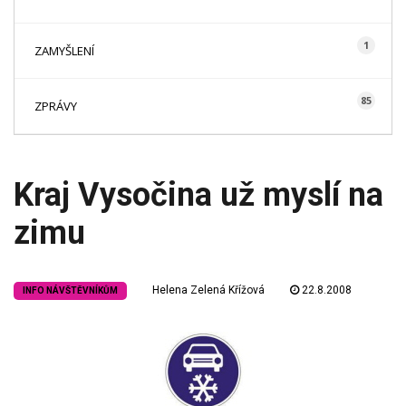
1
ZAMYŠLENÍ
85
ZPRÁVY
Kraj Vysočina už myslí na
zimu
Helena Zelená Křížová
22.8.2008
INFO NÁVŠTĚVNÍKŮM