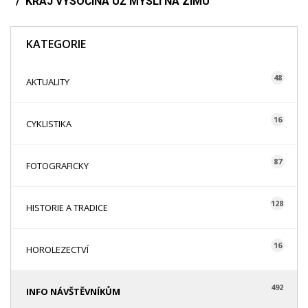
KRAJ VYSOČINA UŽ MYSLÍ NA ZIMU
KATEGORIE
48
AKTUALITY
16
CYKLISTIKA
87
FOTOGRAFICKY
128
HISTORIE A TRADICE
16
HOROLEZECTVÍ
492
INFO NÁVŠTĚVNÍKŮM