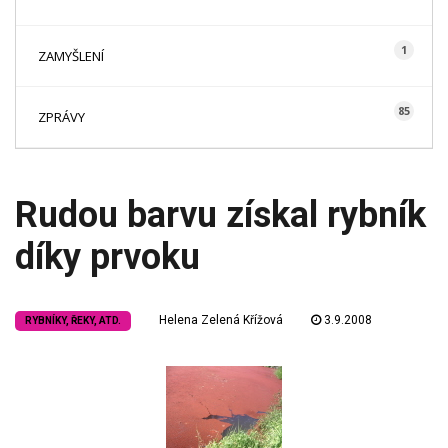
1
ZAMYŠLENÍ
85
ZPRÁVY
Rudou barvu získal rybník
díky prvoku
Helena Zelená Křížová
3.9.2008
RYBNÍKY, ŘEKY, ATD.