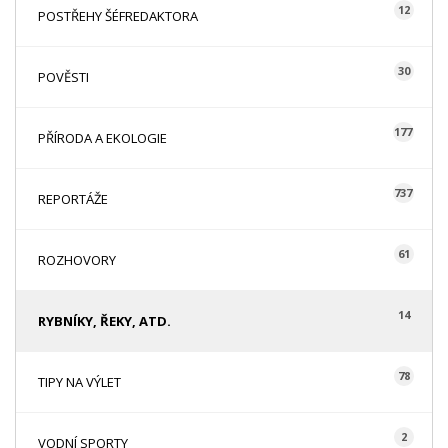
12
POSTŘEHY ŠÉFREDAKTORA
30
POVĚSTI
177
PŘÍRODA A EKOLOGIE
737
REPORTÁŽE
61
ROZHOVORY
14
RYBNÍKY, ŘEKY, ATD.
78
TIPY NA VÝLET
2
VODNÍ SPORTY