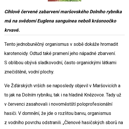
Cihlově červené zabarvení maršovského Dolního rybníka
má na svědomí Euglena sanguinea neboli krásnoočko
krvavé.
Tento jednobuněčný organismus v sobě dokáže hromadit
karotenoidy. Odtud také pramení jeho nápadné zbarvení.
S oblibou obývá sladkovodní, často organickými látkami
znečištěné, vodní plochy.
Ve Žďárských vrších se naposledy objevil v Maršovicích a
to jak na Dolním rybníku, tak i na hladině Knězovce. Tady už
v červenci zasahovali i novoměstští poloprofesionální
hasiči. V domnění, že jde o rozlitou barvu, organismus
z vodního povrchu odstranili. „Členové hasičských sborů na